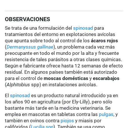
OBSERVACIONES
Se trata de una formulación del
spinosad
para
tratamientos del entorno en explotaciones avícolas
que apunta sobre todo al control de los
ácaros rojos
(
Dermanyssus gallinae
), un problema cada vez más
preocupante en todo el mundo por la alta y frecuente
resistencia de tales parásitos a otras clases químicas.
Según e fabricante ofrece hasta 12 semanas de efecto
residual. En algunos países también está autorizado
para el control de
moscas domésticas
y
escarabajos
(
Alphitobius
spp) en instalaciones avícolas.
El
spinosad
es un producto natural introducido ya en
los años 90 en agricultura (por Ely-Lilly), pero sólo
bastante más tarde en la medicina veterinaria. Se
emplea en mascotas en tabletas contra las
pulgas
, y
también en ovinos contra
piojos
y miasis por
califóridos (
Lucilia spp
). También se usa como