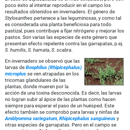
poco éxito al intentar reproducir en el campo los
resultados obtenidos en invernadero. El género de
Stylosanthes
pertenece a las leguminosas, y como tal
es considerada una planta beneficiosa para todo
pastizal, pues contribuye a fijar nitrógeno y mejorar los
pastos. Son varias las especies de este género que
presentan efecto repelente contra las garrapatas, p.ej.
S. humilis
,
S. hamata
,
S. scabra
.
En invernadero se observó que las
larvas de
Boophilus (Rhipicephalus)
microplus
se ven atrapadas en los
tricomas glandulares de las
plantas, donde mueren por la
acción de una toxina desconocida. Es decir, las larvas
no logran subir al ápice de las plantas como hacen
siempre para esperar el paso de un huésped. Este
efecto también se comprobó para larvas y ninfas de
Amblyomma variegatum
,
Rhipicephalus sanguineus
y
otras especies de garrapatas. Pero en el campo se