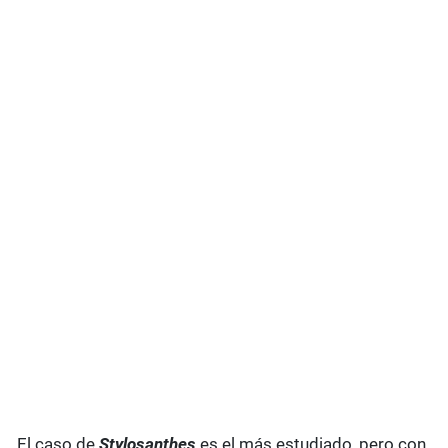
El caso de
Stylosanthes
es el más estudiado, pero con