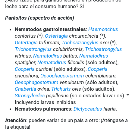
leche para el consumo humano? SÍ
Parásitos (espectro de acción)
Nematodos gastrointestinales
:
Haemonchus
contortus (*),
Ostertagia
circumcincta (*),
Ostertagia
trifurcata,
Trichostrongylus
axei
(*),
Trichostrongylus
colubriformis,
Trichostrongylus
vitrinus,
Nematodirus
battus,
Nematodirus
spatigher,
Nematodirus
filicollis
(sólo adultos),
Cooperia
curticei
(sólo adultos),
Cooperia
oncophora,
Oesophagostomum
columbianum,
Oesophagostomum
venulosum
(sólo adultos),
Chabertia
ovina,
Trichuris
ovis
(sólo adultos),
Strongyloides
papillosus
(sólo estados larvarios). *
Incluyendo larvas inhibidas
Nematodos pulmonares
:
Dictyocaulus
filaria
.
Atención
: pueden variar de un país a otro: ¡Aténgase a
la etiqueta!