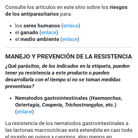
Consulte los artículos en este sitio sobre los
riesgos
de los antiparasitarios
para:
los
seres humanos
(
enlace
)
el
ganado
(
enlace
)
el
medio ambiente
(
enlace
)
MANEJO Y PREVENCIÓN DE LA RESISTENCIA
¿Qué parásitos, de los indicados en la etiqueta, pueden
tener ya resistencia a este producto o pueden
desarrollarla con el tiempo si no se toman medidas
preventivas?
Nematodos gastrointestinales (
Haemonchus
,
Ostertagia
,
Cooperia
,
Trichostrongylus
, etc.)
(
enlace
)
La resistencia de los nematodos gastrointestinales a
las lactonas macrocíclicas está extendida en casi todo
el mundo en ovinos y caprinos, algo menos en