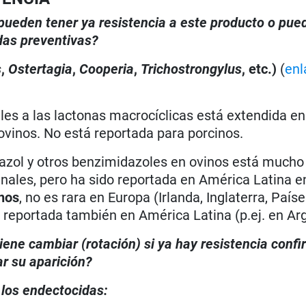
, pueden tener ya resistencia a este producto o pue
das preventivas?
s
,
Ostertagia
,
Cooperia
,
Trichostrongylus
, etc.)
(
enl
les a las lactonas macrocíclicas está extendida en
ovinos. No está reportada para porcinos.
dazol y otros benzimidazoles en ovinos está much
inales, pero ha sido reportada en América Latina 
nos
, no es rara en Europa (Irlanda, Inglaterra, Paíse
o reportada también en América Latina (p.ej. en Arg
iene cambiar (rotación) si ya hay resistencia conf
r su aparición?
 los endectocidas: