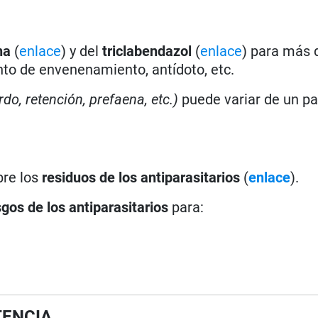
na
(
enlace
) y del
triclabendazol
(
enlace
) para más 
ento de envenenamiento, antídoto, etc.
rdo, retención, prefaena, etc.)
puede variar de un paí
bre los
residuos de los antiparasitarios
(
enlace
).
sgos de los antiparasitarios
para:
TENCIA