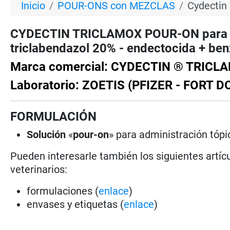
Inicio
POUR-ONS con MEZCLAS
Cydectin
CYDECTIN TRICLAMOX POUR-ON para BO
triclabendazol 20% - endectocida + be
Marca comercial: CYDECTIN ® TRICL
Laboratorio: ZOETIS (PFIZER - FORT D
FORMULACIÓN
Solución
«
pour-on
» para administración tópic
Pueden interesarle también los siguientes artícu
veterinarios:
formulaciones (
enlace
)
envases y etiquetas (
enlace
)