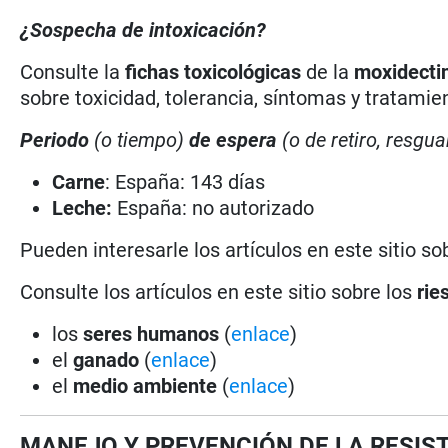
¿Sospecha de intoxicación?
Consulte la
fichas toxicológicas
de la
moxidecti
sobre toxicidad, tolerancia, síntomas y tratami
Periodo
(o tiempo)
de espera
(o de retiro, resgua
Carne
: España: 143 días
Leche:
España: no autorizado
Pueden interesarle los artículos en este sitio so
Consulte los artículos en este sitio sobre los
rie
los
seres humanos
(
enlace
)
el
ganado
(
enlace
)
el
medio ambiente
(
enlace
)
MANEJO Y PREVENCIÓN DE LA RESIS