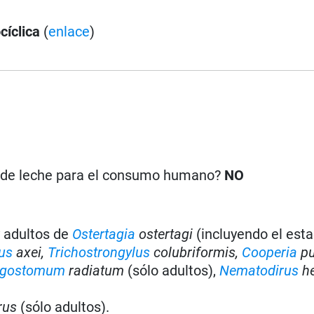
cíclica
(
enlace
)
n de leche para el consumo humano?
NO
y adultos de
Ostertagia
ostertagi
(incluyendo el esta
us
axei,
Trichostrongylus
colubriformis,
Cooperia
pu
agostomum
radiatum
(sólo adultos),
Nematodirus
he
rus
(sólo adultos).