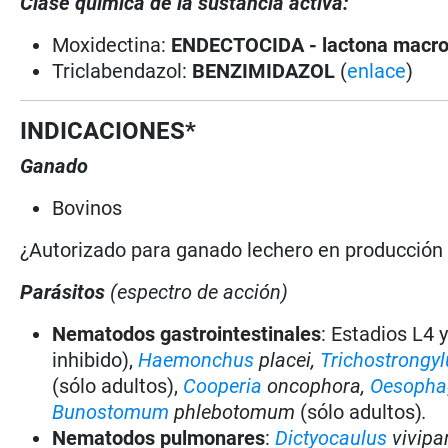
Clase química de la sustancia activa:
Moxidectina:
ENDECTOCIDA - lactona macro
Triclabendazol:
BENZIMIDAZOL
(
enlace
)
INDICACIONES*
Ganado
Bovinos
¿Autorizado para ganado lechero en producció
Parásitos
(espectro de acción)
Nematodos gastrointestinales
: Estadios L4 
inhibido),
Haemonchus
placei,
Trichostrongyl
(sólo adultos),
Cooperia
oncophora,
Oesoph
Bunostomum
phlebotomum
(sólo adultos)
.
Nematodos pulmonares
:
Dictyocaulus
vivipa