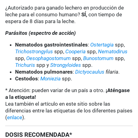
¿Autorizado para ganado lechero en producción de
leche para el consumo humano?
SÍ,
con tiempo de
espera de 8 días para la leche.
Parásitos (espectro de acción)
Nematodos gastrointestinales
:
Ostertagia
spp,
Trichostrongylus
spp,
Cooperia
spp,
Nematodirus
spp,
Oesophagostomum
spp,
Bunostomum
spp,
Trichuris
spp y
Strongyloides
spp.
Nematodos pulmonares
:
Dictyocaulus
filaria
.
Cestodos
:
Moniezia
spp.
* Atención: pueden variar de un país a otro.
¡Aténgase
a la etiqueta!
Lea también el artículo en este sitio sobre las
diferencias entre las etiquetas de los diferentes países
(
enlace
).
DOSIS RECOMENDADA*