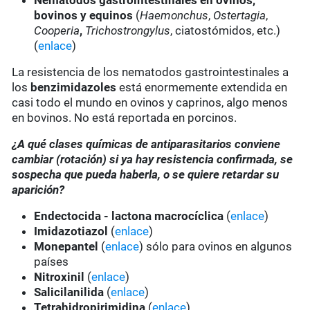
Nematodos gastrointestinales en ovinos,
bovinos y equinos
(
Haemonchus
,
Ostertagia
,
Cooperia
,
Trichostrongylus
, ciatostómidos, etc.)
(
enlace
)
La resistencia de los nematodos gastrointestinales a
los
benzimidazoles
está enormemente extendida en
casi todo el mundo en ovinos y caprinos, algo menos
en bovinos. No está reportada en porcinos.
¿A qué clases químicas de antiparasitarios conviene
cambiar (rotación) si ya hay resistencia confirmada, se
sospecha que pueda haberla, o se quiere retardar su
aparición?
Endectocida - lactona macrocíclica
(
enlace
)
Imidazotiazol
(
enlace
)
Monepantel
(
enlace
) sólo para ovinos en algunos
países
Nitroxinil
(
enlace
)
Salicilanilida
(
enlace
)
Tetrahidropirimidina
(
enlace
)