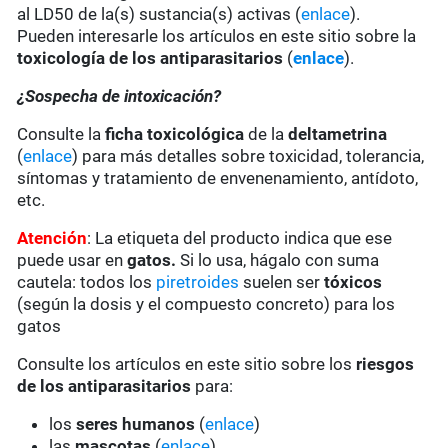
al LD50 de la(s) sustancia(s) activas (
enlace
).
Pueden interesarle los artículos en este sitio sobre la
toxicología de los antiparasitarios
(
enlace
).
¿Sospecha de intoxicación?
Consulte la
ficha toxicológica
de la
deltametrina
(
enlace
) para más detalles sobre toxicidad, tolerancia,
síntomas y tratamiento de envenenamiento, antídoto,
etc.
Atención
: La etiqueta del producto indica que ese
puede usar en
gatos.
Si lo usa, hágalo con suma
cautela: todos los
piretroides
suelen ser
tóxicos
(según la dosis y el compuesto concreto) para los
gatos
Consulte los artículos en este sitio sobre los
riesgos
de los antiparasitarios
para:
los
seres humanos
(
enlace
)
las
mascotas
(
enlace
)