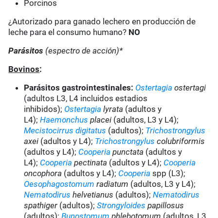
Porcinos
¿Autorizado para ganado lechero en producción de
leche para el consumo humano?
NO
Parásitos
(espectro de acción)*
Bovinos
:
Parásitos gastrointestinales:
Ostertagia
ostertagi
(adultos L3, L4 incluidos estadios
inhibidos);
Ostertagia
lyrata
(adultos y
L4);
Haemonchus
placei
(adultos, L3 y L4);
Mecistocirrus digitatus
(adultos);
Trichostrongylus
axei
(adultos y L4);
Trichostrongylus
colubriformis
(adultos y L4);
Cooperia
punctata
(adultos y
L4);
Cooperia
pectinata
(adultos y L4);
Cooperia
oncophora
(adultos y L4);
Cooperia
spp (L3);
Oesophagostomum
radiatum
(adultos, L3 y L4);
Nematodirus
helvetianus
(adultos);
Nematodirus
spathiger
(adultos);
Strongyloides
papillosus
(adultos);
Bunostomum
phlebotomum
(adultos, L3