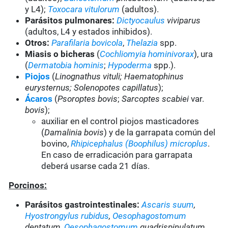
y L4);
Toxocara vitulorum
(adultos).
Parásitos pulmonares:
Dictyocaulus
viviparus
(adultos, L4 y estados inhibidos).
Otros:
Parafilaria bovicola
,
Thelazia
spp.
Miasis o bicheras
(
Cochliomyia hominivorax
), ura
(
Dermatobia hominis
;
Hypoderma
spp.).
Piojos
(
Linognathus vituli; Haematophinus
eurysternus; Solenopotes capillatus
);
Ácaros
(
Psoroptes bovis
;
Sarcoptes scabiei
var.
bovis
);
auxiliar en el control piojos masticadores
(
Damalinia bovis
) y de la garrapata común del
bovino,
Rhipicephalus (Boophilus) microplus
.
En caso de erradicación para garrapata
deberá usarse cada 21 días.
Porcinos:
Parásitos gastrointestinales:
Ascaris suum
,
Hyostrongylus rubidus
,
Oesophagostomum
dentatum,
Oesophagostomum
quadrispinulatum,