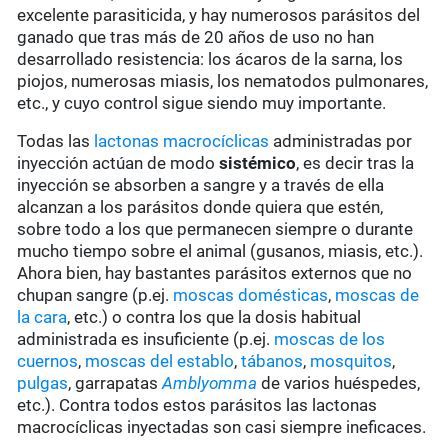
excelente parasiticida, y hay numerosos parásitos del
ganado que tras más de 20 años de uso no han
desarrollado resistencia: los ácaros de la sarna, los
piojos, numerosas miasis, los nematodos pulmonares,
etc., y cuyo control sigue siendo muy importante.
Todas las
lactonas macrocíclicas
administradas por
inyección actúan de modo
sistémico
, es decir tras la
inyección se absorben a sangre y a través de ella
alcanzan a los parásitos donde quiera que estén,
sobre todo a los que permanecen siempre o durante
mucho tiempo sobre el animal (gusanos, miasis, etc.).
Ahora bien, hay bastantes parásitos externos que no
chupan sangre (p.ej.
moscas domésticas
,
moscas de
la cara
, etc.) o contra los que la dosis habitual
administrada es insuficiente (p.ej.
moscas de los
cuernos
,
moscas del establo
,
tábanos
,
mosquitos
,
pulgas
, garrapatas
Amblyomma
de varios huéspedes,
etc.). Contra todos estos parásitos las lactonas
macrocíclicas inyectadas son casi siempre ineficaces.