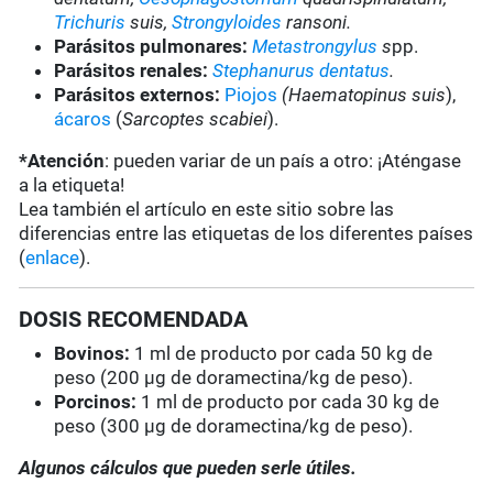
Trichuris
suis,
Strongyloides
ransoni.
Parásitos pulmonares:
Metastrongylus
s
pp.
Parásitos renales:
Stephanurus dentatus
.
Parásitos externos:
Piojos
(Haematopinus suis
),
ácaros
(
Sarcoptes scabiei
).
*Atención
: pueden variar de un país a otro: ¡Aténgase
a la etiqueta!
Lea también el artículo en este sitio sobre las
diferencias entre las etiquetas de los diferentes países
(
enlace
).
DOSIS RECOMENDADA
Bovinos:
1 ml de producto por cada 50 kg de
peso (200 µg de doramectina/kg de peso).
Porcinos:
1 ml de producto por cada 30 kg de
peso (300 µg de doramectina/kg de peso).
Algunos cálculos que pueden serle útiles.