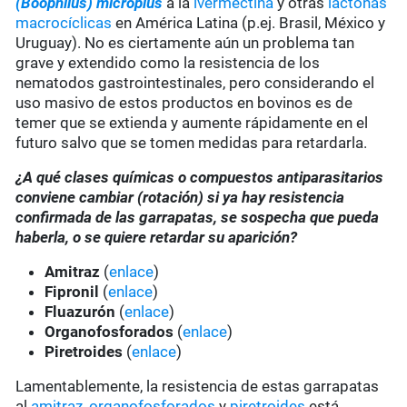
(Boophilus) microplus
a la
ivermectina
y otras
lactonas
macrocíclicas
en América Latina (p.ej. Brasil, México y
Uruguay). No es ciertamente aún un problema tan
grave y extendido como la resistencia de los
nematodos gastrointestinales, pero considerando el
uso masivo de estos productos en bovinos es de
temer que se extienda y aumente rápidamente en el
futuro salvo que se tomen medidas para retardarla.
¿A qué clases químicas o compuestos antiparasitarios
conviene cambiar (rotación) si ya hay resistencia
confirmada de las garrapatas, se sospecha que pueda
haberla, o se quiere retardar su aparición?
Amitraz
(
enlace
)
Fipronil
(
enlace
)
Fluazurón
(
enlace
)
Organofosforados
(
enlace
)
Piretroides
(
enlace
)
Lamentablemente, la resistencia de estas garrapatas
al
amitraz
,
organofosforados
y
piretroides
está