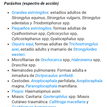
Parásitos (espectro de acción)
Grandes estróngilos
: estadíos adultos de
Strongylus equinus, Strongylus vulgaris, Strongylus
edentatus y Triodontophorus
spp.
Pequeños estróngilos
: formas adultas de
Cyathostomun
spp,
Cylicocyclus
spp,
Cylicostephanus
spp,
Gyalocephalus
spp.
Oxyuris equi
, formas adultas de
Trichostrongylus
axei
, estadío adulto y mamario de
Strongyloides
westeri
.
Microfilarias de
Onchocerca
spp,
Habronema
spp,
Draschia
spp.
Nematodes pulmonares: Formas adulta e
inmadura de
Dictyocaulus arnfieldi
.
Cestodes:
Anoplocephala
perfoliata
,
Anoplocephala
magna
,
Paranoplocephala
mamillana
.
Piojos
:
Haematopinus asini
.
Miasis: Cavitaria:
Gasterophilus
spp. Miasis
Cutáneo traumática:
Callitroga macellaria
y