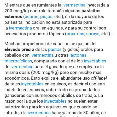
Mientras que en rumiantes la
ivermectina
inyectada
a
200 mcg/kg controla también algunos
parásitos
externos
(
ácaros
,
piojos
, etc.), en la mayoría de los
países tal indicación no está autorizada para
la
ivermectina
oral
en equinos, y para su control son
necesarios productos tópicos (
pour-ons
,
sprays
, etc.).
Muchos propietarios de caballos se quejan del
elevado precio
de las
pastas
(y geles) orales para
caballos con
ivermectina
u otras
lactonas
macrocíclicas
, comparado con el de los
inyectables
de
ivermectina
para el ganado que se emplean a la
misma dosis (200 mcg/kg) pero son mucho más
económicos. Esto explica el abundante uso
off-label
de tales
inyectables
en equinos, es decir el uso en si
indebido en equinos, sobre todo en propiedades
ganaderas con numerosos caballos de trabajo. La
razón por la que los
inyectables
no suelen estar
autorizados para los equinos es que
cuando se
introdujo la
ivermectina
hace ya más de 30 años, se