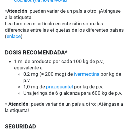
Cochliomyia hominivorax
.
*Atención
: pueden variar de un país a otro: ¡Aténgase
a la etiqueta!
Lea también el artículo en este sitio sobre las
diferencias entre las etiquetas de los diferentes países
(
enlace
).
DOSIS RECOMENDADA*
1 ml de producto por cada 100 kg de p.v.,
equivalente a
0,2 mg (= 200 mcg) de
ivermectina
por kg de
p.v.
1,0 mg de
praziquantel
por kg de p.v.
Una jeringa de 6 g alcanza para 600 kg de p.v.
* Atención
: puede variar de un país a otro: ¡Aténgase a
la etiqueta!
SEGURIDAD