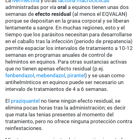
La
ivermectina
y otras
lactona macrocíclicas
administradas por vía
oral
a equinos tienen unas dos
semanas de
efecto residual
(al menos el EQVALAN)
porque se depositan en la grasa corporal y se liberan
lentamente a sangre. En muchas regiones, esto y el
tiempo que los parásitos necesitan para desarrollarse
en el caballo tras la infección (periodo de prepatencia)
permite espaciar los intervalos de tratamiento a 10-12
semanas en programas anuales de control de
helmintos en equinos. Para otras sustancias activas
que no tienen apenas efecto residual (p.ej.
fenbendazol
,
mebendazol
,
pirantel
) y se usan como
antihelmínticos en equinos puede ser necesario un
intervalo de tratamientos de 4 a 6 semanas.
El
praziquantel
no tiene ningún efecto residual, se
elimina pocas horas tras la administración; es decir
que mata las tenias presentes al momento del
tratamiento, pero no ofrece ninguna protección contra
reinfestaciones.