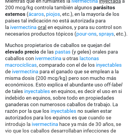
Mientras que en rumiantes la
ivermectina
inyectada
a
200 mcg/kg controla también algunos
parásitos
externos
(
ácaros
,
piojos
, etc.), en la mayoría de los
países tal indicación no está autorizada para
la
ivermectina
oral
en equinos, y para su control son
necesarios productos tópicos (
pour-ons
,
sprays
, etc.).
Muchos propietarios de caballos se quejan del
elevado precio
de las
pastas
(y geles) orales para
caballos con
ivermectina
u otras
lactonas
macrocíclicas
, comparado con el de los
inyectables
de
ivermectina
para el ganado que se emplean a la
misma dosis (200 mcg/kg) pero son mucho más
económicos. Esto explica el abundante uso
off-label
de tales
inyectables
en equinos, es decir el uso en si
indebido en equinos, sobre todo en propiedades
ganaderas con numerosos caballos de trabajo. La
razón por la que los
inyectables
no suelen estar
autorizados para los equinos es que
cuando se
introdujo la
ivermectina
hace ya más de 30 años, se
vio que los caballos desarrollaban infecciones de