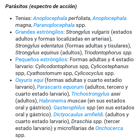
Parásitos (espectro de acción)
Tenias:
Anoplocephala
perfoliata
,
Anoplocephala
magna
,
Paranoplocephala
spp.
Grandes estróngilos
:
Strongylus vulgaris
(estados
adultos y formas localizadas en arterias),
Strongylus edentatus
(formas adultas y tisulares),
Strongylus equinus
(adultos),
Triodontophorus spp.
Pequeños estróngilos
: Formas adultas y 4 estadio
larvario:
Cylicodontophorus
spp
, Cylicostephanus
spp,
Cyathostomum
spp,
Cylicocyclus
spp.
Oxyuris equi
(formas adultas y cuarto estadio
larvario),
Parascaris equorum
(adultos, tercero y
cuarto estado larvario)
,
Trichostrongylus
axei
(adultos),
Habronema
muscae
(en sus estados
oral y gástrico)
.
Gasterophilus
sp
p
(en sus estados
oral y gástrico).
Dictyocaulus arnfieldi
.
(adultos y
cuarto estado larvario)
, Draschia spp.
(tercer
estado larvario) y microfilarias de
Onchocerca
spp
.