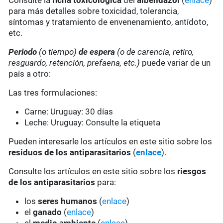
Consulte la
ficha toxicológica
del
albendazol
(
enlace
)
para más detalles sobre toxicidad, tolerancia,
síntomas y tratamiento de envenenamiento, antídoto,
etc.
Periodo
(o tiempo)
de espera
(o de carencia, retiro,
resguardo, retención, prefaena, etc.)
puede variar de un
país a otro:
Las tres formulaciones:
Carne: Uruguay: 30 días
Leche: Uruguay: Consulte la etiqueta
Pueden interesarle los artículos en este sitio sobre los
residuos de los antiparasitarios
(
enlace
).
Consulte los artículos en este sitio sobre los
riesgos
de los antiparasitarios
para:
los
seres humanos
(
enlace
)
el
ganado
(
enlace
)