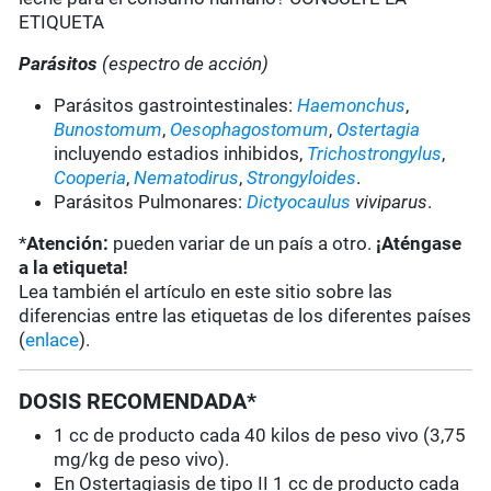
ETIQUETA
Parásitos
(espectro de acción)
Parásitos gastrointestinales:
Haemonchus
,
Bunostomum
,
Oesophagostomum
,
Ostertagia
incluyendo estadios inhibidos,
Trichostrongylus
,
Cooperia
,
Nematodirus
,
Strongyloides
.
Parásitos Pulmonares:
Dictyocaulus
viviparus
.
*
Atención:
pueden variar de un país a otro.
¡Aténgase
a la etiqueta!
Lea también el artículo en este sitio sobre las
diferencias entre las etiquetas de los diferentes países
(
enlace
).
DOSIS RECOMENDADA*
1 cc de producto cada 40 kilos de peso vivo (3,75
mg/kg de peso vivo).
En Ostertagiasis de tipo II 1 cc de producto cada