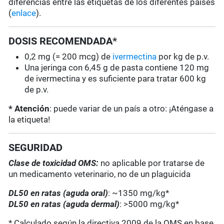
diferencias entre las etiquetas de los diferentes países
(
enlace
).
DOSIS RECOMENDADA*
0,2 mg (= 200 mcg) de
ivermectina
por kg de p.v.
Una jeringa con 6,45 g de pasta contiene 120 mg
de ivermectina y es suficiente para tratar 600 kg
de p.v.
* Atención
: puede variar de un país a otro: ¡Aténgase a
la etiqueta!
SEGURIDAD
Clase de toxicidad OMS:
no aplicable por tratarse de
un medicamento veterinario, no de un plaguicida
DL50 en ratas (aguda oral)
: ~1350 mg/kg*
DL50 en ratas (aguda dermal)
: >5000 mg/kg*
* Calculado según la directiva 2009 de la OMS en base