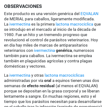
OBSERVACIONES
Este producto es una versión genérica del
EQVALAN
de MERIAL para caballos, ligeramente modificada.
La
ivermectina
es la primera
lactona macrocíclica
que
se introdujo en el mercado al inicio de la década de
1980. Fue un hito y un tremendo progreso que
revolucionó el control de parásitos veterinarios. Hoy
en día hay miles de marcas de antiparasitarios
veterinarios con
ivermectina
genérica
, numerosos
también para caballos. La ivermectina se emplea
también en plaguicidas agrícolas y contra plagas
domésticas y vectores.
La
ivermectina
y otras
lactona macrocíclicas
administradas por vía
oral
a equinos tienen unas dos
semanas de
efecto residual
(al menos el EQVALAN)
porque se depositan en la grasa corporal y se liberan
lentamente a sangre. En muchas regiones, esto y el
tiempo que los parásitos necesitan para desarrollarse
en el caballo tras la infección (periodo de prepatencia)