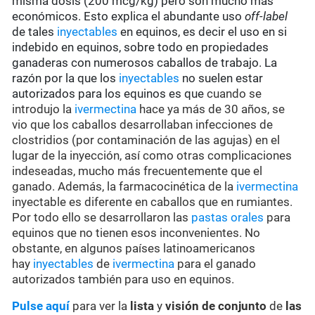
misma dosis (200 mcg/kg) pero son mucho más
económicos. Esto explica el abundante uso
off-label
de tales
inyectables
en equinos, es decir el uso en si
indebido en equinos, sobre todo en propiedades
ganaderas con numerosos caballos de trabajo. La
razón por la que los
inyectables
no suelen estar
autorizados para los equinos es que
cuando se
introdujo la
ivermectina
hace ya más de 30 años, se
vio que los caballos desarrollaban infecciones de
clostridios (por contaminación de las agujas) en el
lugar de la inyección, así como otras complicaciones
indeseadas, mucho más frecuentemente que el
ganado. Además, la farmacocinética de la
ivermectina
inyectable es diferente en caballos que en rumiantes.
Por todo ello se desarrollaron las
pastas orales
para
equinos que no tienen esos inconvenientes. No
obstante, en algunos países latinoamericanos
hay
inyectables
de
ivermectina
para el ganado
autorizados también para uso en equinos.
Pulse aquí
para ver la
lista
y
visión de conjunto
de
las