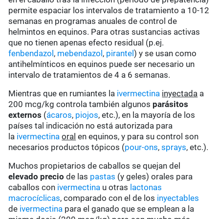
permite espaciar los intervalos de tratamiento a 10-12
semanas en programas anuales de control de
helmintos en equinos. Para otras sustancias activas
que no tienen apenas efecto residual (p.ej.
fenbendazol
,
mebendazol
,
pirantel
) y se usan como
antihelmínticos en equinos puede ser necesario un
intervalo de tratamientos de 4 a 6 semanas.
Mientras que en rumiantes la
ivermectina
inyectada
a
200 mcg/kg controla también algunos
parásitos
externos
(
ácaros
,
piojos
, etc.), en la mayoría de los
países tal indicación no está autorizada para
la
ivermectina
oral
en equinos, y para su control son
necesarios productos tópicos (
pour-ons
,
sprays
, etc.).
Muchos propietarios de caballos se quejan del
elevado precio
de las
pastas
(y geles) orales para
caballos con
ivermectina
u otras
lactonas
macrocíclicas
, comparado con el de los
inyectables
de
ivermectina
para el ganado que se emplean a la