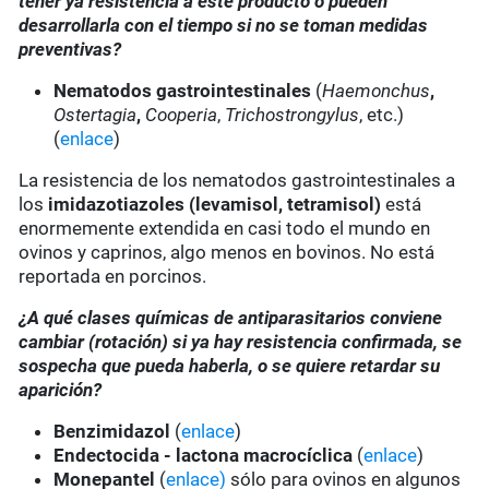
tener ya resistencia a este producto o pueden
desarrollarla con el tiempo si no se toman medidas
preventivas?
Nematodos gastrointestinales
(
Haemonchus
,
Ostertagia
,
Cooperia
,
Trichostrongylus
, etc.)
(
enlace
)
La resistencia de los nematodos gastrointestinales a
los
imidazotiazoles
(levamisol, tetramisol)
está
enormemente extendida en casi todo el mundo en
ovinos y caprinos, algo menos en bovinos. No está
reportada en porcinos.
¿A qué clases químicas de antiparasitarios conviene
cambiar (rotación) si ya hay resistencia confirmada, se
sospecha que pueda haberla, o se quiere retardar su
aparición?
Benzimidazol
(
enlace
)
Endectocida - lactona macrocíclica
(
enlace
)
Monepantel
(
enlace)
sólo para ovinos en algunos