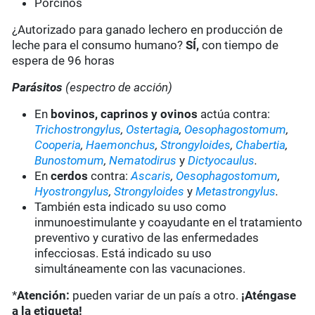
Porcinos
¿Autorizado para ganado lechero en producción de
leche para el consumo humano?
SÍ,
con tiempo de
espera de 96 horas
Parásitos
(espectro de acción)
En
bovinos, caprinos y ovinos
actúa contra:
Trichostrongylus
,
Ostertagia
,
Oesophagostomum
,
Cooperia
,
Haemonchus
,
Strongyloides
,
Chabertia
,
Bunostomum
,
Nematodirus
y
Dictyocaulus
.
En
cerdos
contra:
Ascaris
,
Oesophagostomum
,
Hyostrongylus
,
Strongyloides
y
Metastrongylus
.
También esta indicado su uso como
inmunoestimulante y coayudante en el tratamiento
preventivo y curativo de las enfermedades
infecciosas. Está indicado su uso
simultáneamente con las vacunaciones.
*
Atención:
pueden variar de un país a otro.
¡Aténgase
a la etiqueta!