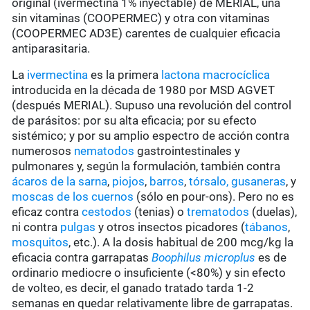
original (ivermectina 1% inyectable) de MERIAL, una
sin vitaminas (COOPERMEC) y otra con vitaminas
(COOPERMEC AD3E) carentes de cualquier eficacia
antiparasitaria.
La
ivermectina
es la primera
lactona macrocíclica
introducida en la década de 1980 por MSD AGVET
(después MERIAL). Supuso una revolución del control
de parásitos: por su alta eficacia; por su efecto
sistémico; y por su amplio espectro de acción contra
numerosos
nematodos
gastrointestinales y
pulmonares y, según la formulación, también contra
ácaros de la sarna
,
piojos
,
barros
,
tórsalo,
gusaneras
, y
moscas de los cuernos
(sólo en pour-ons). Pero no es
eficaz contra
cestodos
(tenias) o
trematodos
(duelas),
ni contra
pulgas
y otros insectos picadores (
tábanos
,
mosquitos
, etc.). A la dosis habitual de 200 mcg/kg la
eficacia contra garrapatas
Boophilus microplus
es de
ordinario mediocre o insuficiente (<80%) y sin efecto
de volteo, es decir, el ganado tratado tarda 1-2
semanas en quedar relativamente libre de garrapatas.