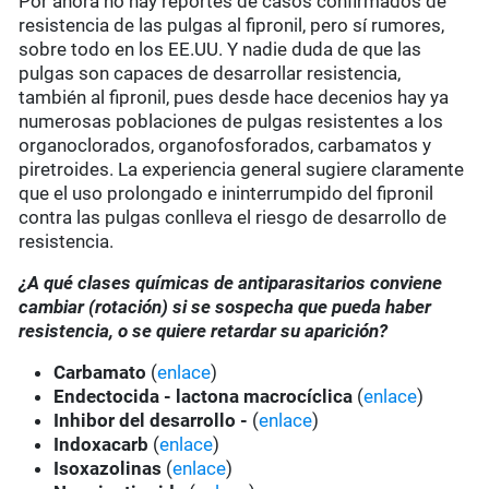
Por ahora no hay reportes de casos confirmados de
resistencia de las pulgas al fipronil, pero sí rumores,
sobre todo en los EE.UU. Y nadie duda de que las
pulgas son capaces de desarrollar resistencia,
también al fipronil, pues desde hace decenios hay ya
numerosas poblaciones de pulgas resistentes a los
organoclorados, organofosforados, carbamatos y
piretroides. La experiencia general sugiere claramente
que el uso prolongado e ininterrumpido del fipronil
contra las pulgas conlleva el riesgo de desarrollo de
resistencia.
¿A qué clases químicas de antiparasitarios conviene
cambiar (rotación) si se sospecha que pueda haber
resistencia, o se quiere retardar su aparición?
Carbamato
(
enlace
)
Endectocida - lactona macrocíclica
(
enlace
)
Inhibor del desarrollo -
(
enlace
)
Indoxacarb
(
enlace
)
Isoxazolinas
(
enlace
)