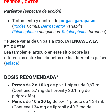
PERROS y GATOS
Parásitos (espectro de acción)
Tratamiento y control de
pulgas
,
garrapatas
(
Ixodes
ricinus,
Dermacentor
variabilis,
Rhipicephalus
sanguineus,
Rhipicephalus
turaneus
)
* Puede variar de un país a otro
. ¡ATÉNGASE A LA
ETIQUETA!
Lea también el artículo en este sitio sobre las
diferencias entre las etiquetas de los diferentes países
(
enlace
).
DOSIS RECOMENDADA*
Perros
de
2 a 10 kg
de p.v.: 1 pipeta de 0,67 ml.
(Contiene 6,7 mg de fipronil y 20.1 mg de
piriproxifén)
Perros
de
10 a 20 kg
de p.v.: 1 pipeta de 1,34 ml.
(Contiene 134 mg de fipronil y 40.2 mg de