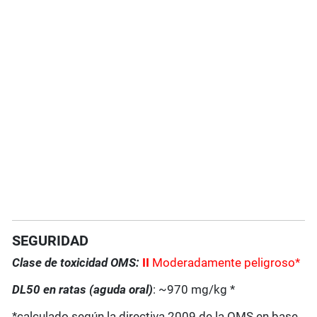
SEGURIDAD
Clase de toxicidad OMS:
II
Moderadamente peligroso*
DL50 en ratas (aguda oral)
: ~970 mg/kg *
*calculado según la directiva 2009 de la OMS en base