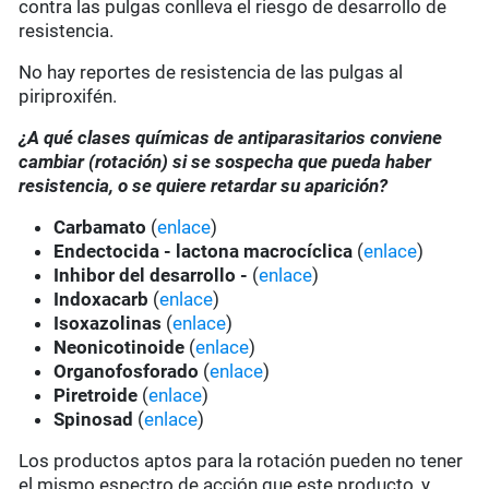
contra las pulgas conlleva el riesgo de desarrollo de
resistencia.
No hay reportes de resistencia de las pulgas al
piriproxifén.
¿A qué clases químicas de antiparasitarios conviene
cambiar (rotación) si se sospecha que pueda haber
resistencia, o se quiere retardar su aparición?
Carbamato
(
enlace
)
Endectocida - lactona macrocíclica
(
enlace
)
Inhibor del desarrollo -
(
enlace
)
Indoxacarb
(
enlace
)
Isoxazolinas
(
enlace
)
Neonicotinoide
(
enlace
)
Organofosforado
(
enlace
)
Piretroide
(
enlace
)
Spinosad
(
enlace
)
Los productos aptos para la rotación pueden no tener
el mismo espectro de acción que este producto, y