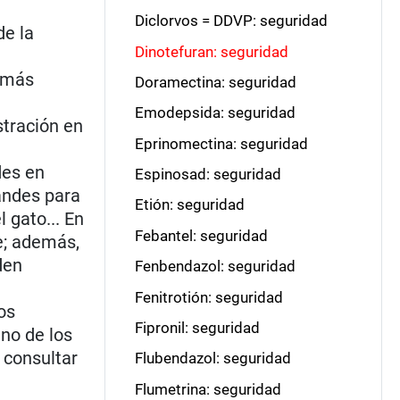
Diclorvos = DDVP: seguridad
de la
Dinotefuran: seguridad
s más
Doramectina: seguridad
Emodepsida: seguridad
stración en
Eprinomectina: seguridad
des en
Espinosad: seguridad
andes para
Etión: seguridad
 gato... En
Febantel: seguridad
le; además,
den
Fenbendazol: seguridad
Fenitrotión: seguridad
os
Fipronil: seguridad
Uno de los
 consultar
Flubendazol: seguridad
Flumetrina: seguridad