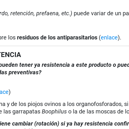
rdo, retención, prefaena, etc.)
puede variar de un paí
bre los
residuos de los antiparasitarios
(
enlace
).
TENCIA
, pueden tener ya resistencia a este producto o pue
das preventivas?
lace
)
a y de los piojos ovinos a los organofosforados, si
e las garrapatas
Boophilus
o la de las moscas de l
iene cambiar (rotación) si ya hay resistencia conf