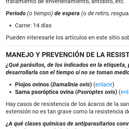
tratamiento de envenenamiento, antídoto, etc.
Periodo
(o tiempo)
de espera
(o de retiro, resgua
Carne: 14 días
Pueden interesarle los artículos en este sitio so
MANEJO Y PREVENCIÓN DE LA RESIS
¿Qué parásitos, de los indicados en la etiqueta
desarrollarla con el tiempo si no se toman medi
Piojos ovinos (
Damalinia ovis
)
(
enlace
)
Sarna psoróptica ovina (
Psoroptes ovis
)
(
en
Hay casos de resistencia de los ácaros de la sarn
extensión no es tan grave como la resistencia d
¿A qué clases químicas de antiparasitarios conv