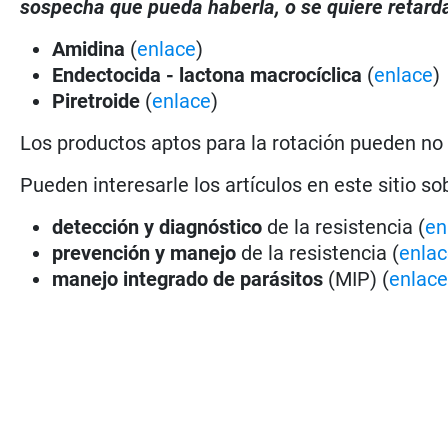
sospecha que pueda haberla, o se quiere retarda
Amidina
(
enlace
)
Endectocida - lactona macrocíclica
(
enlace
)
Piretroide
(
enlace
)
Los productos aptos para la rotación pueden no
Pueden interesarle los artículos en este sitio so
detección y diagnóstico
de la resistencia (
en
prevención y manejo
de la resistencia (
enla
manejo integrado de parásitos
(MIP) (
enlac