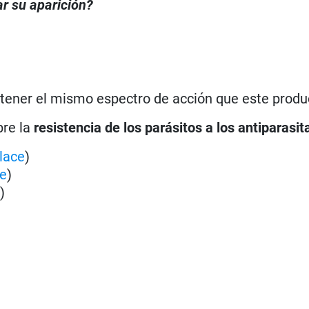
r su aparición?
 tener el mismo espectro de acción que este produ
bre la
resistencia de los parásitos a los antiparasit
lace
)
ce
)
e
)