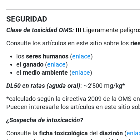
SEGURIDAD
Clase de toxicidad OMS:
III
Ligeramente peligro
Consulte los artículos en este sitio sobre los
rie
los
seres humanos
(
enlace
)
el
ganado
(
enlace
)
el
medio ambiente
(
enlace
)
DL50 en ratas (aguda oral)
: ~2'500 mg/kg*
*calculado según la directiva 2009 de la OMS en 
Pueden interesarle los artículos en este sitio so
¿Sospecha de intoxicación?
Consulte la
ficha toxicológica
del
diazinón
(
enla