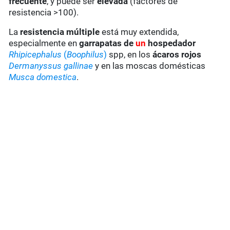
frecuente
, y puede ser
elevada
(factores de
resistencia >100).
La
resistencia múltiple
está muy extendida,
especialmente en
garrapatas de
un
hospedador
Rhipicephalus
(
Boophilus
)
spp, en los
ácaros rojos
Dermanyssus gallinae
y en las moscas domésticas
Musca domestica
.