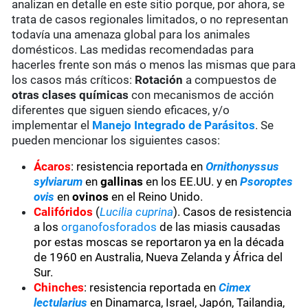
analizan en detalle en este sitio porque, por ahora, se
trata de casos regionales limitados, o no representan
todavía una amenaza global para los animales
domésticos. Las medidas recomendadas para
hacerles frente son más o menos las mismas que para
los casos más críticos:
Rotación
a compuestos de
otras clases químicas
con mecanismos de acción
diferentes que siguen siendo eficaces, y/o
implementar el
Manejo Integrado de Parásitos
. Se
pueden mencionar los siguientes casos:
Ácaros
: resistencia reportada en
Ornithonyssus
sylviarum
en
gallinas
en los EE.UU. y en
Psoroptes
ovis
en
ovinos
en el Reino Unido.
Califóridos
(
Lucilia cuprina
). Casos de resistencia
a los
organofosforados
de las miasis causadas
por estas moscas se reportaron ya en la década
de 1960 en Australia, Nueva Zelanda y África del
Sur.
Chinches
: resistencia reportada en
Cimex
lectularius
en Dinamarca, Israel, Japón, Tailandia,