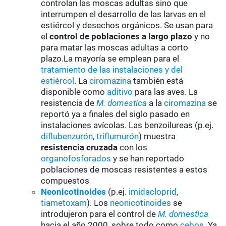
controlan las moscas adultas sino que
interrumpen el desarrollo de las larvas en el
estiércol y desechos orgánicos. Se usan para
el
control de poblaciones a largo plazo
y no
para matar las moscas adultas a corto
plazo.La mayoría se emplean para el
tratamiento de las instalaciones y del
estiércol
. La
ciromazina
también está
disponible como
aditivo
para las aves. La
resistencia de
M. domestica
a la
ciromazina
se
reportó ya a finales del siglo pasado en
instalaciones avícolas. Las benzoilureas (p.ej.
diflubenzurón
,
triflumurón
) muestra
resistencia cruzada
con los
organofosforados
y se han reportado
poblaciones de moscas resistentes a estos
compuestos
Neonicotinoides
(p.ej.
imidacloprid
,
tiametoxam
). Los
neonicotinoides
se
introdujeron para el control de
M. domestica
hacia el año 2000, sobre todo como
cebos
. Ya