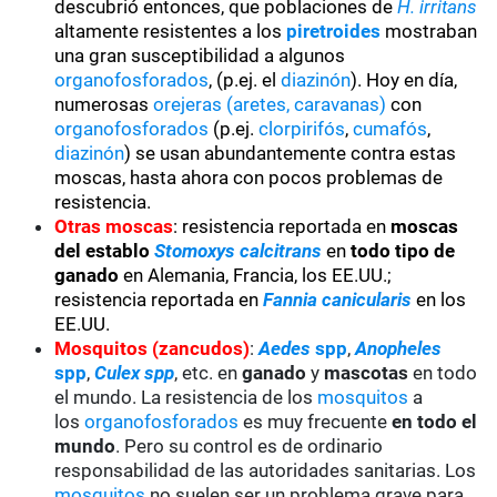
descubrió entonces, que poblaciones de
H. irritans
altamente resistentes a los
piretroides
mostraban
una gran susceptibilidad a algunos
organofosforados
, (p.ej. el
diazinón
). Hoy en día,
numerosas
orejeras (aretes, caravanas)
con
organofosforados
(p.ej.
clorpirifós
,
cumafós
,
diazinón
) se usan abundantemente contra estas
moscas, hasta ahora con pocos problemas de
resistencia.
Otras moscas
: resistencia reportada en
moscas
del establo
Stomoxys calcitrans
en
todo tipo de
ganado
en Alemania, Francia, los EE.UU.;
resistencia reportada en
Fannia canicularis
en los
EE.UU.
Mosquitos (zancudos)
:
Aedes
spp
,
Anopheles
spp
,
Culex spp
, etc. en
ganado
y
mascotas
en todo
el mundo. La resistencia de los
mosquitos
a
los
organofosforados
es muy frecuente
en todo el
mundo
. Pero su control es de ordinario
responsabilidad de las autoridades sanitarias. Los
mosquitos
no suelen ser un problema grave para