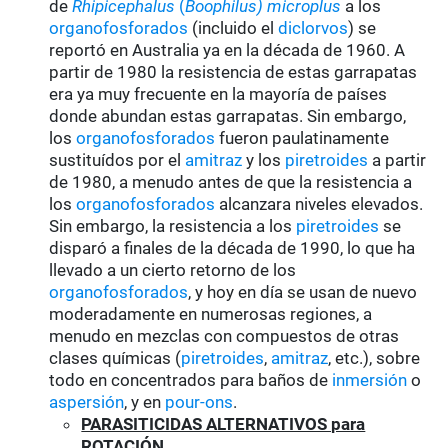
de
Rhipicephalus
(
Boophilus) microplus
a los
organofosforados
(incluido el
diclorvos
) se
reportó en Australia ya en la década de 1960. A
partir de 1980 la resistencia de estas garrapatas
era ya muy frecuente en la mayoría de países
donde abundan estas garrapatas. Sin embargo,
los
organofosforados
fueron paulatinamente
sustituídos por el
amitraz
y los
piretroides
a partir
de 1980, a menudo antes de que la resistencia a
los
organofosforados
alcanzara niveles elevados.
Sin embargo, la resistencia a los
piretroides
se
disparó a finales de la década de 1990, lo que ha
llevado a un cierto retorno de los
organofosforados
, y hoy en día se usan de nuevo
moderadamente en numerosas regiones, a
menudo en mezclas con compuestos de otras
clases químicas (
piretroides
,
amitraz
, etc.), sobre
todo en concentrados para baños de
inmersión
o
aspersión
, y en
pour-ons
.
PARASITICIDAS ALTERNATIVOS para
ROTACIÓN
.