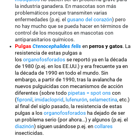
la industria ganadera. En mascotas son más
problemáticos porque transmiten varias
enfermedades (p.ej. el
gusano del corazón
) pero
no hay mucho que se pueda hacer en términos de
control de los mosquitos en mascotas con
antiparasitarios químicos.
Pulgas
Ctenocephalides felis
en
perros y gatos
. La
resistencia de estas pulgas a
los
organofosforados
se reportó ya en la década
de 1980 (p.ej. en los EE.UU.) y era frecuente ya en
la década de 1990 en todo el mundo. Sin
embargo, a partir de 1990, tras la avalancha de
nuevos pulguicidas con mecanismos de acción
diferentes (sobre todo
pipetas = spot ons
con
(
fipronil
,
imidacloprid
,
lufenurón
,
selamectina
, etc.)
al final del siglo pasado, la resistencia de estas
pulgas a los
organofosforados
ha dejado de ser
un problema serio (por ahora...) y algunos (p.ej. el
diazinón
) siguen usándose p.ej. en
collares
insecticidas.