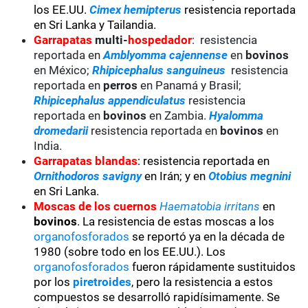
los EE.UU.
Cimex hemipterus
resistencia reportada
en Sri Lanka y Tailandia.
Garrapatas
multi-
hospedador
: resistencia
reportada en
Amblyomma cajennense
en
bovinos
en México;
Rhipicephalus sanguineus
resistencia
reportada en
perros
en Panamá y Brasil;
Rhipicephalus appendiculatus
resistencia
reportada en
bovinos
en Zambia.
Hyalomma
dromedarii
resistencia reportada en
bovinos
en
India.
Garrapatas blandas
: resistencia reportada en
Ornithodoros savigny
en Irán; y en
Otobius megnini
en Sri Lanka.
Moscas de los cuernos
Haematobia irritans
en
bovinos
. La resistencia de estas moscas a los
organofosforados
se reportó ya en la década de
1980 (sobre todo en los EE.UU.). Los
organofosforados
fueron rápidamente sustituidos
por los
piretroides
, pero la resistencia a estos
compuestos se desarrolló rapidísimamente. Se