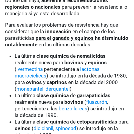
Donde las haya,
atenerse a recomendaciones
regionales o nacionales
para prevenir la resistencia, o
manejarla si ya está desarrollada.
Para evaluar los problemas de resistencia hay que
considerar que la
innovación
en el campo de los
parasiticidas
para el ganado y equinos
ha disminuido
notablemente
en las últimas décadas.
La última
clase química
de
nematicidas
realmente nueva para
bovinos
y
equinos
(
ivermectina
perteneciente a
lactonas
macrocíclicas
) se introdujo en la década de 1980;
para
ovinos
y
caprinos
en la década del 2000
(
monepantel
,
derquantel
)
La última
clase química
de
garrapaticidas
realmente nueva para
bovinos
(
fluazurón
,
perteneciente a las
benzoilureas
) se introdujo en
la década de 1990.
La última
clase química
de
ectoparasiticidas
para
ovinos
(
diciclanil
,
spinosad
) se introdujo en la