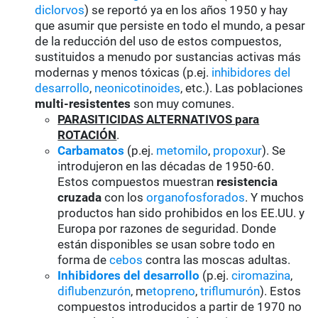
diclorvos
) se reportó ya en los años 1950 y hay
que asumir que persiste en todo el mundo, a pesar
de la reducción del uso de estos compuestos,
sustituidos a menudo por sustancias activas más
modernas y menos tóxicas (p.ej.
inhibidores del
desarrollo
,
neonicotinoides
, etc.). Las poblaciones
multi-resistentes
son muy comunes.
PARASITICIDAS ALTERNATIVOS para
ROTACIÓN
.
Carbamatos
(p.ej.
metomilo
,
propoxur
). Se
introdujeron en las décadas de 1950-60.
Estos compuestos muestran
resistencia
cruzada
con los
organofosforados
. Y muchos
productos han sido prohibidos en los EE.UU. y
Europa por razones de seguridad. Donde
están disponibles se usan sobre todo en
forma de
cebos
contra las moscas adultas.
Inhibidores del desarrollo
(p.ej.
ciromazina
,
diflubenzurón
, m
etopreno
,
triflumurón
). Estos
compuestos introducidos a partir de 1970 no