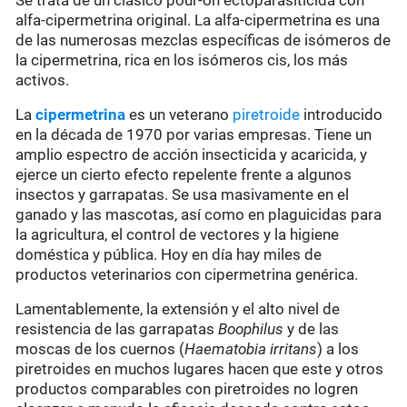
Se trata de un clásico pour-on ectoparasiticida con
alfa-cipermetrina original. La alfa-cipermetrina es una
de las numerosas mezclas específicas de isómeros de
la cipermetrina, rica en los isómeros cis, los más
activos.
La
cipermetrina
es un veterano
piretroide
introducido
en la década de 1970 por varias empresas. Tiene un
amplio espectro de acción insecticida y acaricida, y
ejerce un cierto efecto repelente frente a algunos
insectos y garrapatas. Se usa masivamente en el
ganado y las mascotas, así como en plaguicidas para
la agricultura, el control de vectores y la higiene
doméstica y pública. Hoy en día hay miles de
productos veterinarios con cipermetrina genérica.
Lamentablemente, la extensión y el alto nivel de
resistencia de las garrapatas
Boophilus
y de las
moscas de los cuernos (
Haematobia irritans
) a los
piretroides en muchos lugares hacen que este y otros
productos comparables con piretroides no logren