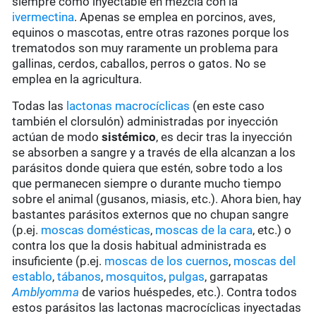
siempre como inyectable en mezcla con la
ivermectina
. Apenas se emplea en porcinos, aves,
equinos o mascotas, entre otras razones porque los
trematodos son muy raramente un problema para
gallinas, cerdos, caballos, perros o gatos. No se
emplea en la agricultura.
Todas las
lactonas macrocíclicas
(en este caso
también el clorsulón) administradas por inyección
actúan de modo
sistémico
, es decir tras la inyección
se absorben a sangre y a través de ella alcanzan a los
parásitos donde quiera que estén, sobre todo a los
que permanecen siempre o durante mucho tiempo
sobre el animal (gusanos, miasis, etc.). Ahora bien, hay
bastantes parásitos externos que no chupan sangre
(p.ej.
moscas domésticas
,
moscas de la cara
, etc.) o
contra los que la dosis habitual administrada es
insuficiente (p.ej.
moscas de los cuernos
,
moscas del
establo
,
tábanos
,
mosquitos
,
pulgas
, garrapatas
Amblyomma
de varios huéspedes, etc.). Contra todos
estos parásitos las lactonas macrocíclicas inyectadas