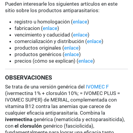
Pueden interesarle los siguientes artículos en este
sitio sobre los productos antiparasitarios:
registro u homologación (
enlace
)
fabricacion (
enlace
)
vencimiento y caducidad (
enlace
)
comercialización y distribución (
enlace
)
productos originales (
enlace
)
productos genéricos (
enlace
)
precios (cómo se explican) (
enlace
)
OBSERVACIONES
Se trata de una versión genérica del
IVOMEC F
(ivermectina 1% + clorsulón 10%; = IVOMEC PLUS =
IVOMEC SUPER) de MERIAL, complementada con
vitamina B12 contra las anemias que carece de
cualquier eficacia antiparasitaria. Combina la
ivermectina
genérica (nematicida y ectoparasiticida),
con
el clorsulón
genérico (fasciolicida),
fundamentalmente para lograr una eficacia tanto