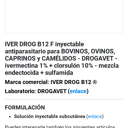
IVER DROG B12 F inyectable
antiparasitario para BOVINOS, OVINOS,
CAPRINOS y CAMÉLIDOS - DROGAVET -
ivermectina 1% + clorsulón 10% - mezcla
endectocida + sulfamida
Marca comercial: IVER DROG B12 ®
Laboratorio: DROGAVET (
enlace
)
FORMULACIÓN
Solución
inyectable subcutánea
(
enlace
)
Pueden interesarle también los siguientes artículos