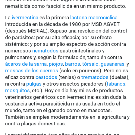
nematicida como fasciolicida en un mismo producto.
La
ivermectina
es la primera
lactona macrocíclica
introducida en la década de 1980 por MSD AGVET
(después MERIAL). Supuso una revolución del control
de parásitos: por su alta eficacia; por su efecto
sistémico; y por su amplio espectro de acción contra
numerosos
nematodos
gastrointestinales y
pulmonares y, según la formulación, también contra
ácaros de la sarna
,
piojos
,
barros
,
tórsalo,
gusaneras
, y
moscas de los cuernos
(sólo en pour-ons). Pero no es
eficaz contra
cestodos
(tenias) o
trematodos
(duelas),
ni contra
pulgas
y otros insectos picadores (
tábanos
,
mosquitos
, etc.). Hoy en día hay miles de productos
veterinarios genéricos con ivermectina: es sin duda la
sustancia activa parasiticida más usada en todo el
mundo, tanto en el ganado como en mascotas.
También se emplea moderadamente en la agricultura y
contra plagas domésticas.