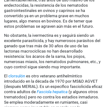
Lamentablemente, tras años de uso masivo de los
endectocidas, la resistencia de los nematodos
gastrointestinales en ovinos y caprinos se ha
convertido ya en un problema grave en muchos
lugares, algo menos en bovinos. Es de temer que
estos problemas se agraven aún más en el futuro.
No obstante, la ivermectina es y seguirá siendo un
excelente parasiticida, y hay numerosos parásitos del
ganado que tras más de 30 años de uso de las
lactonas macrocíclicas no han desarrollado
resistencia: los ácaros de la sarna, los piojos,
numerosas miasis, los nematodos pulmonares, etc., y
cuyo control sigue siendo muy importante.
El
clorsulón
es otro veterano antihelmíntico
introducido en la década de 1970 por MS&D AGVET
(después MERIAL). Es un específico fasciolicida eficaz
contra adultos de
Fasciola hepatica
(y algunos otros
trematodos) pero no contra los estadios inmaduros.
Se emplea moderadamente en rumiantes, casi