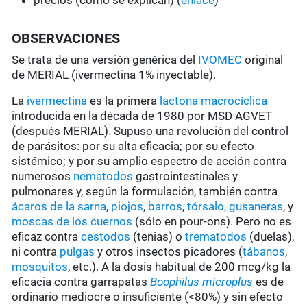
precios (cómo se explican) (
enlace
)
OBSERVACIONES
Se trata de una versión genérica del
IVOMEC
original
de MERIAL (ivermectina 1% inyectable).
La
ivermectina
es la primera
lactona macrocíclica
introducida en la década de 1980 por MSD AGVET
(después MERIAL). Supuso una revolución del control
de parásitos: por su alta eficacia; por su efecto
sistémico; y por su amplio espectro de acción contra
numerosos
nematodos
gastrointestinales y
pulmonares y, según la formulación, también contra
ácaros de la sarna
,
piojos
,
barros
,
tórsalo,
gusaneras
, y
moscas de los cuernos
(sólo en pour-ons). Pero no es
eficaz contra
cestodos
(tenias) o
trematodos
(duelas),
ni contra
pulgas
y otros insectos picadores (
tábanos
,
mosquitos
, etc.). A la dosis habitual de 200 mcg/kg la
eficacia contra garrapatas
Boophilus microplus
es de
ordinario mediocre o insuficiente (<80%) y sin efecto