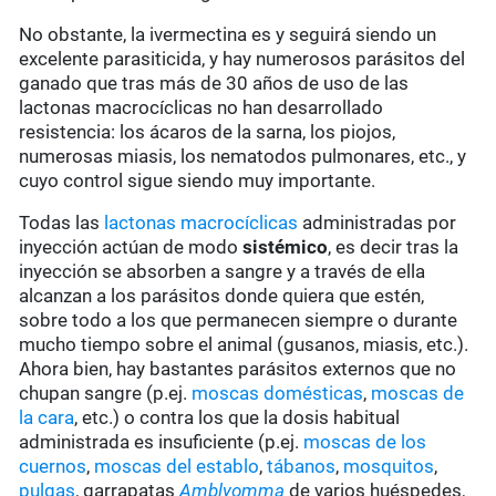
No obstante, la ivermectina es y seguirá siendo un
excelente parasiticida, y hay numerosos parásitos del
ganado que tras más de 30 años de uso de las
lactonas macrocíclicas no han desarrollado
resistencia: los ácaros de la sarna, los piojos,
numerosas miasis, los nematodos pulmonares, etc., y
cuyo control sigue siendo muy importante.
Todas las
lactonas macrocíclicas
administradas por
inyección actúan de modo
sistémico
, es decir tras la
inyección se absorben a sangre y a través de ella
alcanzan a los parásitos donde quiera que estén,
sobre todo a los que permanecen siempre o durante
mucho tiempo sobre el animal (gusanos, miasis, etc.).
Ahora bien, hay bastantes parásitos externos que no
chupan sangre (p.ej.
moscas domésticas
,
moscas de
la cara
, etc.) o contra los que la dosis habitual
administrada es insuficiente (p.ej.
moscas de los
cuernos
,
moscas del establo
,
tábanos
,
mosquitos
,
pulgas
, garrapatas
Amblyomma
de varios huéspedes,