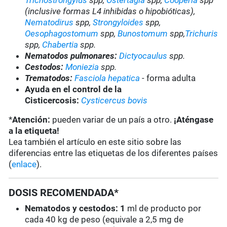
Trichostrongylus
spp,
Ostertagia
spp,
Cooperia
spp
(inclusive formas L4 inhibidas o hipobióticas),
Nematodirus
spp,
Strongyloides
spp,
Oesophagostomum
spp,
Bunostomum
spp,
Trichuris
spp,
Chabertia
spp.
Nematodos pulmonares:
Dictyocaulus
spp
.
Cestodos:
Moniezia
spp
.
Trematodos:
Fasciola hepatica
-
forma adulta
Ayuda en el control de la
Cisticercosis:
Cysticercus bovis
*
Atención:
pueden variar de un país a otro.
¡Aténgase
a la etiqueta!
Lea también el artículo en este sitio sobre las
diferencias entre las etiquetas de los diferentes países
(
enlace
).
DOSIS RECOMENDADA*
Nematodos y cestodos: 1
ml de producto por
cada 40 kg de peso (equivale a 2,5 mg de