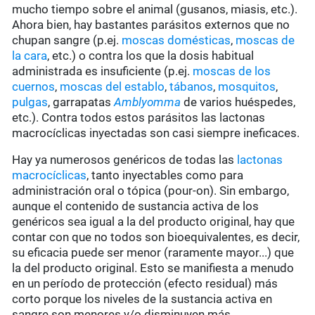
mucho tiempo sobre el animal (gusanos, miasis, etc.).
Ahora bien, hay bastantes parásitos externos que no
chupan sangre (p.ej.
moscas domésticas
,
moscas de
la cara
, etc.) o contra los que la dosis habitual
administrada es insuficiente (p.ej.
moscas de los
cuernos
,
moscas del establo
,
tábanos
,
mosquitos
,
pulgas
, garrapatas
Amblyomma
de varios huéspedes,
etc.). Contra todos estos parásitos las lactonas
macrocíclicas inyectadas son casi siempre ineficaces.
Hay ya numerosos genéricos de todas las
lactonas
macrocíclicas
, tanto inyectables como para
administración oral o tópica (pour-on). Sin embargo,
aunque el contenido de sustancia activa de los
genéricos sea igual a la del producto original, hay que
contar con que no todos son bioequivalentes, es decir,
su eficacia puede ser menor (raramente mayor...) que
la del producto original. Esto se manifiesta a menudo
en un período de protección (efecto residual) más
corto porque los niveles de la sustancia activa en
sangre son menores y/o disminuyen más