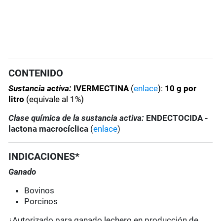
CONTENIDO
Sustancia activa:
IVERMECTINA
(
enlace
):
10 g por
litro
(equivale al 1%)
Clase química de la sustancia activa:
ENDECTOCIDA -
lactona macrocíclica
(
enlace
)
INDICACIONES*
Ganado
Bovinos
Porcinos
¿Autorizado para ganado lechero en producción de