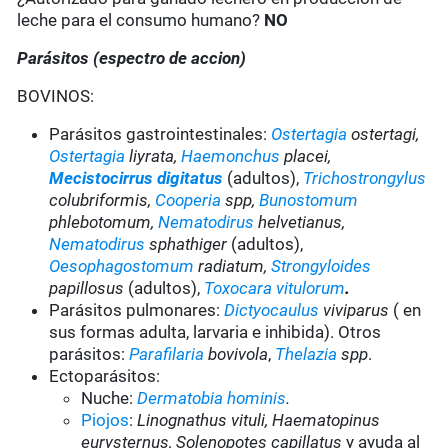
leche para el consumo humano?
NO
Parásitos (espectro de accion)
BOVINOS:
Parásitos gastrointestinales:
Ostertagia
ostertagi,
Ostertagia
liyrata,
Haemonchus
placei,
Mecistocirrus digitatus
(adultos),
Trichostrongylus
colubriformis,
Cooperia
spp,
Bunostomum
phlebotomum,
Nematodirus
helvetianus,
Nematodirus
sphathiger
(adultos),
Oesophagostomum
radiatum,
Strongyloides
papillosus
(adultos),
Toxocara vitulorum
.
Parásitos pulmonares:
Dictyocaulus
viviparus
( en
sus formas adulta, larvaria e inhibida). Otros
parásitos:
Parafilaria
bovivola
,
Thelazia
spp
.
Ectoparásitos:
Nuche:
Dermatobia hominis
.
Piojos
:
Linognathus vituli, Haematopinus
eurysternus, Solenopotes capillatus
y ayuda al