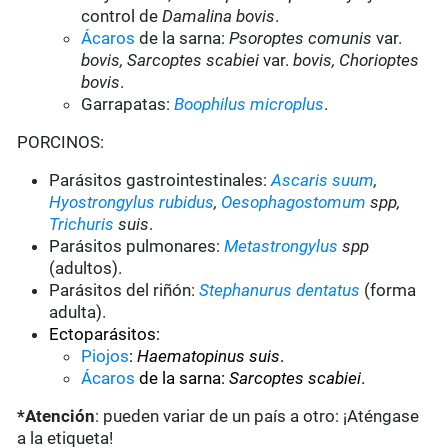
control de
Damalina bovis
.
Ácaros
de la sarna:
Psoroptes comunis
var.
bovis, Sarcoptes scabiei
var.
bovis, Chorioptes
bovis
.
Garrapatas:
Boophilus microplus
.
PORCINOS:
Parásitos gastrointestinales:
Ascaris suum
,
Hyostrongylus rubidus
,
Oesophagostomum
spp,
Trichuris
suis
.
Parásitos pulmonares:
Metastrongylus
spp
(adultos).
Parásitos del riñón:
Stephanurus dentatus
(forma
adulta).
Ectoparásitos:
Piojos
:
Haematopinus suis
.
Ácaros
de la sarna:
Sarcoptes scabiei
.
*Atención
: pueden variar de un país a otro: ¡Aténgase
a la etiqueta!