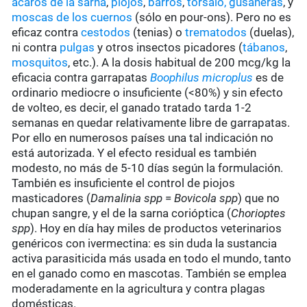
ácaros de la sarna
,
piojos
,
barros
,
tórsalo,
gusaneras
, y
moscas de los cuernos
(sólo en pour-ons). Pero no es
eficaz contra
cestodos
(tenias) o
trematodos
(duelas),
ni contra
pulgas
y otros insectos picadores (
tábanos
,
mosquitos
, etc.). A la dosis habitual de 200 mcg/kg la
eficacia contra garrapatas
Boophilus microplus
es de
ordinario mediocre o insuficiente (<80%) y sin efecto
de volteo, es decir, el ganado tratado tarda 1-2
semanas en quedar relativamente libre de garrapatas.
Por ello en numerosos países una tal indicación no
está autorizada. Y el efecto residual es también
modesto, no más de 5-10 días según la formulación.
También es insuficiente el control de piojos
masticadores (
Damalinia spp
=
Bovicola spp
) que no
chupan sangre, y el de la sarna corióptica (
Chorioptes
spp
). Hoy en día hay miles de productos veterinarios
genéricos con ivermectina: es sin duda la sustancia
activa parasiticida más usada en todo el mundo, tanto
en el ganado como en mascotas. También se emplea
moderadamente en la agricultura y contra plagas
domésticas.