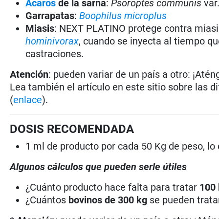
Ácaros
de la sarna
:
Psoroptes communis
var
Garrapatas
:
Boophilus microplus
Miasis
: NEXT PLATINO protege contra miasi
hominivorax
, cuando se inyecta al tiempo q
castraciones.
Atención
: pueden variar de un país a otro: ¡Atén
Lea también el artículo en este sitio sobre las d
(
enlace
).
DOSIS RECOMENDADA
1 ml de producto por cada 50 Kg de peso, lo
Algunos cálculos que pueden serle útiles
¿Cuánto producto hace falta para tratar
100
¿Cuántos
bovinos de 300 kg
se pueden trat