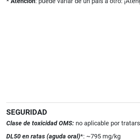
* Atención
: puede variar de un país a otro: ¡Atén
SEGURIDAD
Clase de toxicidad OMS:
no aplicable por tratar
DL50 en ratas (aguda oral)
*: ~795 mg/kg