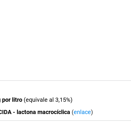
 por litro
(equivale al 3,15%)
DA - lactona macrocíclica
(
enlace
)