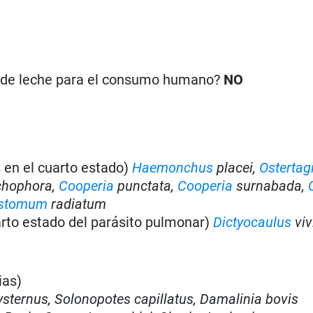
n de leche para el consumo humano?
NO
s en el cuarto estado)
Haemonchus
placei,
Ostertag
hophora,
Cooperia
punctata,
Cooperia
surnabada,
stomum
radiatum
uarto estado del parásito pulmonar)
Dictyocaulus
viv
ias)
sternus, Solonopotes capillatus, Damalinia bovis