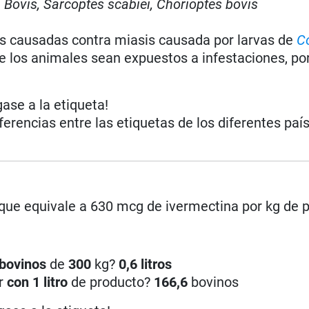
.
Bovis, Sarcoptes scabiei, Chorioptes bovis
s causadas contra miasis causada por larvas de
C
ue los animales sean expuestos a infestaciones, po
gase a la etiqueta!
iferencias entre las etiquetas de los diferentes paí
 que equivale a 630 mcg de ivermectina por kg de 
bovinos
de
300
kg?
0,6 litros
ar
con 1 litro
de producto?
166,6
bovinos