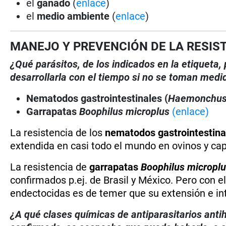
el
ganado
(
enlace
)
el
medio ambiente
(
enlace
)
MANEJO Y PREVENCIÓN DE LA RESIS
¿Qué parásitos, de los indicados en la etiqueta
desarrollarla con el tiempo si no se toman medi
Nematodos gastrointestinales (
Haemonchu
Garrapatas
Boophilus microplus
(enlace)
La resistencia de los
nematodos gastrointestina
extendida en casi todo el mundo en ovinos y ca
La resistencia de
garrapatas
Boophilus micropl
confirmados p.ej. de Brasil y México. Pero con 
endectocidas es de temer que su extensión e in
¿A qué clases químicas de antiparasitarios antih