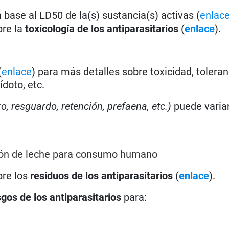
base al LD50 de la(s) sustancia(s) activas (
enlac
bre la
toxicología de los antiparasitarios
(
enlace
).
(
enlace
) para más detalles sobre toxicidad, toleran
doto, etc.
ro, resguardo, retención, prefaena, etc.)
puede varia
ión de leche para consumo humano
bre los
residuos de los antiparasitarios
(
enlace
).
sgos de los antiparasitarios
para: