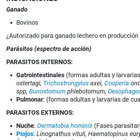
Ganado
Bovinos
¿Autorizado para ganado lechero en producció
Parásitos (espectro de acción)
PARASITOS INTERNOS:
Gatrointestinales
(formas adultas y larvaria
ostertagi,
Trichostrongylus
axei,
Cooperia
onc
spp,
Bunostomum
phlebotomum,
Oesophago
Pulmonar
: (formas adultas y larvarias de c
PARASITOS EXTERNOS:
Nuche
:
Dermatobia hominis
(Fases parasitar
Piojos
:
Linognathus vituli, Haematopinus eury