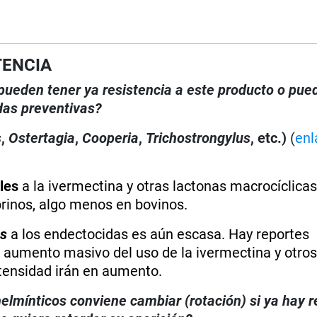
TENCIA
, pueden tener ya resistencia a este producto o pue
das preventivas?
s
,
Ostertagia
,
Cooperia
,
Trichostrongylus
, etc.)
(
enl
les
a la ivermectina y otras lactonas macrocíclicas
prinos, algo menos en bovinos.
us
a los endectocidas es aún escasa. Hay reportes
el aumento masivo del uso de la ivermectina y otro
tensidad irán en aumento.
elmínticos conviene cambiar (rotación) si ya hay r