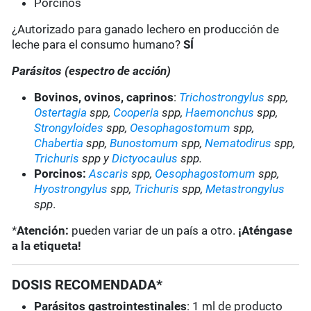
Porcinos
¿Autorizado para ganado lechero en producción de
leche para el consumo humano?
SÍ
Parásitos (espectro de acción)
Bovinos, ovinos, caprinos
:
Trichostrongylus
spp,
Ostertagia
spp,
Cooperia
spp,
Haemonchus
spp,
Strongyloides
spp,
Oesophagostomum
spp,
Chabertia
spp,
Bunostomum
spp,
Nematodirus
spp,
Trichuris
spp y
Dictyocaulus
spp.
Porcinos:
Ascaris
spp,
Oesophagostomum
spp,
Hyostrongylus
spp,
Trichuris
spp,
Metastrongylus
spp
.
*
Atención:
pueden variar de un país a otro.
¡Aténgase
a la etiqueta!
DOSIS RECOMENDADA*
Parásitos gastrointestinales
: 1 ml de producto