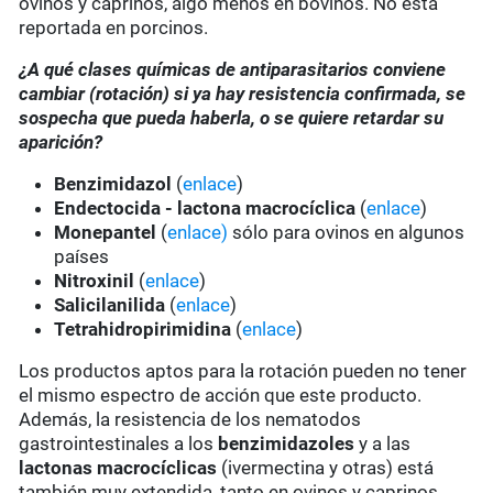
ovinos y caprinos, algo menos en bovinos. No está
reportada en porcinos.
¿A qué clases químicas de antiparasitarios conviene
cambiar (rotación) si ya hay resistencia confirmada, se
sospecha que pueda haberla, o se quiere retardar su
aparición?
Benzimidazol
(
enlace
)
Endectocida - lactona macrocíclica
(
enlace
)
Monepantel
(
enlace)
sólo para ovinos en algunos
países
Nitroxinil
(
enlace
)
Salicilanilida
(
enlace
)
Tetrahidropirimidina
(
enlace
)
Los productos aptos para la rotación pueden no tener
el mismo espectro de acción que este producto.
Además, la resistencia de los nematodos
gastrointestinales a los
benzimidazoles
y a las
lactonas macrocíclicas
(ivermectina y otras) está
también muy extendida, tanto en ovinos y caprinos,