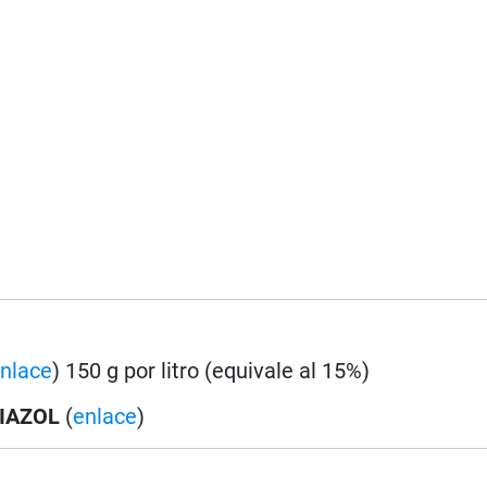
nlace
) 150 g por litro (equivale al 15%)
IAZOL
(
enlace
)