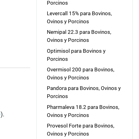
Porcinos
Levercall 15% para Bovinos,
Ovinos y Porcinos
Nemipal 22.3 para Bovinos,
Ovinos y Porcinos
Optimisol para Bovinos y
Porcinos
Overmisol 200 para Bovinos,
Ovinos y Porcinos
Pandora para Bovinos, Ovinos y
Porcinos
Pharmaleva 18.2 para Bovinos,
e
).
Ovinos y Porcinos
Provesol Forte para Bovinos,
Ovinos y Porcinos