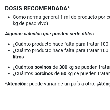
DOSIS RECOMENDADA*
Como norma general 1 ml de producto por cad
kg de peso vivo) .
Algunos cálculos que pueden serle útiles
¿Cuánto producto hace falta para tratar 100
¿Cuánto producto hace falta para tratar 100
litros
¿Cuántos
bovinos
de
300
kg se pueden tratar
¿Cuántos
porcinos
de
60
kg se pueden tratar
*
Atención:
puede variar de un país a otro.
¡Aténg