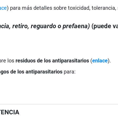
ace
) para más detalles sobre toxicidad, tolerancia,
cia, retiro, reguardo o prefaena)
(puede va
bre los
residuos de los antiparasitarios
(
enlace
).
sgos de los antiparasitarios
para:
TENCIA