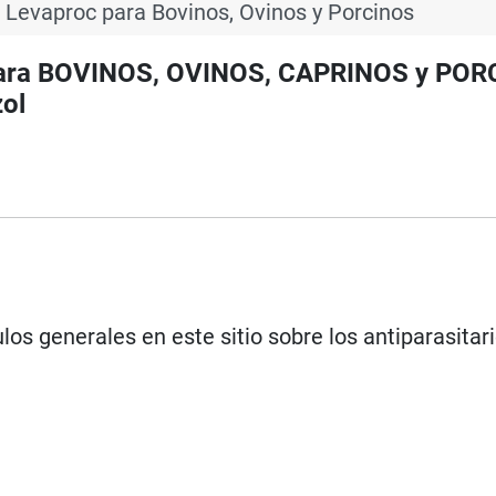
Levaproc para Bovinos, Ovinos y Porcinos
 para BOVINOS, OVINOS, CAPRINOS y POR
ol
los generales en este sitio sobre los antiparasitar