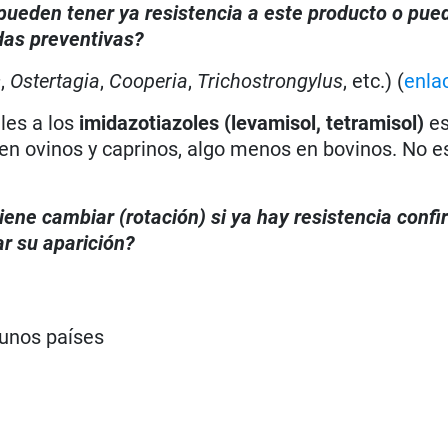
, pueden tener ya resistencia a este producto o pue
das preventivas?
s
,
Ostertagia
,
Cooperia
,
Trichostrongylus
, etc.) (
enla
les a los
imidazotiazoles
(levamisol, tetramisol)
es
n ovinos y caprinos, algo menos en bovinos. No e
iene cambiar (rotación) si ya hay resistencia conf
r su aparición?
gunos países