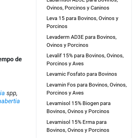
Ovinos, Porcinos y Caninos
Leva 15 para Bovinos, Ovinos y
Porcinos
Levaderm AD3E para Bovinos,
Ovinos y Porcinos
Levalif 15% para Bovinos, Ovinos,
iempo de
Porcinos y Aves
Levamic Fosfato para Bovinos
Levamin Fos para Bovinos, Ovinos,
ia
spp,
Porcinos y Aves
abertia
Levamisol 15% Biogen para
Bovinos, Ovinos y Porcinos
Levamisol 15% Erma para
Bovinos, Ovinos y Porcinos