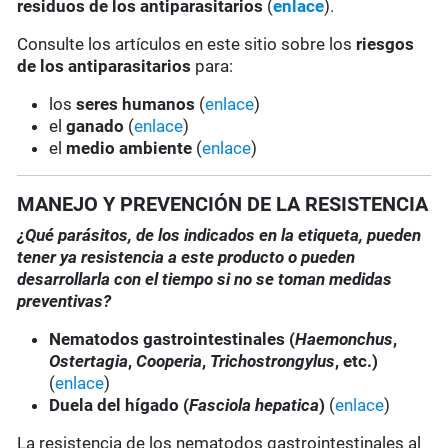
residuos de los antiparasitarios
(
enlace
).
Consulte los artículos en este sitio sobre los
riesgos
de los antiparasitarios
para:
los
seres humanos
(
enlace
)
el
ganado
(
enlace
)
el
medio ambiente
(
enlace
)
MANEJO Y PREVENCIÓN DE LA RESISTENCIA
¿Qué parásitos, de los indicados en la etiqueta, pueden
tener ya resistencia a este producto o pueden
desarrollarla con el tiempo si no se toman medidas
preventivas?
Nematodos gastrointestinales (
Haemonchus
,
Ostertagia
,
Cooperia
,
Trichostrongylus
, etc.)
(
enlace
)
Duela del hígado (
Fasciola hepatica
)
(
enlace
)
La resistencia de los nematodos gastrointestinales al