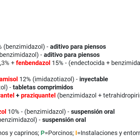
 (benzimidazol) -
aditivo para piensos
benzimidazol) -
aditivo para piensos
,3% +
fenbendazol
15% - (endectocida + benzimidaz
vamisol
12% (imidazotiazol) -
inyectable
ol) -
tabletas comprimidos
rantel
+
praziquantel
(benzimidazol + tetrahidropir
ol
10% - (benzimidazol) -
suspensión oral
benzimidazol) -
suspensión oral
nos y caprinos;
P
=Porcinos;
I
=Instalaciones y entor