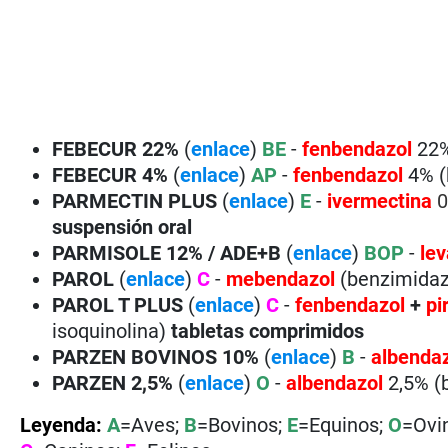
FEBECUR 22%
(
enlace
)
BE
-
fenbendazol
22%
FEBECUR
4%
(
enlace
)
AP
-
fenbendazol
4% (
PARMECTIN PLUS
(
enlace
)
E
-
ivermectina
0
suspensión oral
PARMISOLE
12%
/ ADE+B
(
enlace
)
BOP
-
le
PAROL
(
enlace
)
C
-
mebendazol
(benzimidaz
PAROL T PLUS
(
enlace
)
C
-
fenbendazol
+
pi
isoquinolina)
tabletas comprimidos
PARZEN
BOVINOS 10%
(
enlace
)
B
-
albendaz
PARZEN
2,5%
(
enlace
)
O
-
albendazol
2,5% (
Leyenda:
A
=Aves;
B
=Bovinos;
E
=Equinos;
O
=Ovi