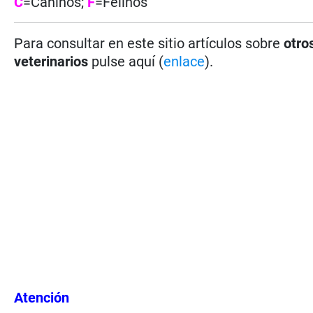
C
=Caninos;
F
=Felinos
Para consultar en este sitio artículos sobre
otro
veterinarios
pulse aquí (
enlace
).
Atención