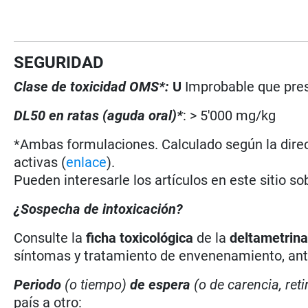
SEGURIDAD
Clase de toxicidad OMS*:
U
Improbable que pres
DL50 en ratas (aguda oral)*
: > 5'000 mg/kg
*Ambas formulaciones. Calculado según la direc
activas (
enlace
).
Pueden interesarle los artículos en este sitio so
¿Sospecha de intoxicación?
Consulte la
ficha toxicológica
de la
deltametrin
síntomas y tratamiento de envenenamiento, antí
Periodo
(o tiempo)
de espera
(o de carencia, reti
país a otro: