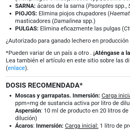
SARNA:
ácaros de la sarna (
Psoroptes
spp.,
PIOJOS:
Elimina piojos chupadores (
Haemato
masticadores (
Damalinea
spp.)
PULGAS:
Elimina eficazmente las pulgas (
Ct
¿Autorizado para ganado lechero en producció
*Pueden variar de un país a otro .
¡Aténgase a la
Lea también el artículo en este sitio sobre las d
(
enlace
).
DOSIS RECOMENDADA*
Moscas y garrapatas. Inmersión:
Carga inici
ppm=mg de sustancia activa por litro de dilu
Aspersión
: 10 ml de producto en 20 litros d
dilución)
Ácaros
:
Inmersión:
Carga inicial:
1 litro de 