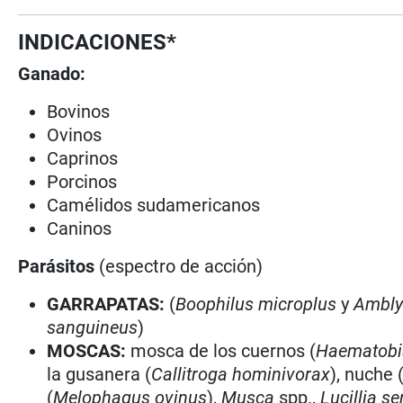
INDICACIONES*
Ganado:
Bovinos
Ovinos
Caprinos
Porcinos
Camélidos sudamericanos
Caninos
Parásitos
(espectro de acción)
GARRAPATAS:
(
Boophilus microplus
y
Ambl
sanguineus
)
MOSCAS:
mosca de los cuernos (
Haematobia
la gusanera (
Callitroga hominivorax
), nuche 
(
Melophagus ovinus
),
Musca
spp.,
Lucillia se