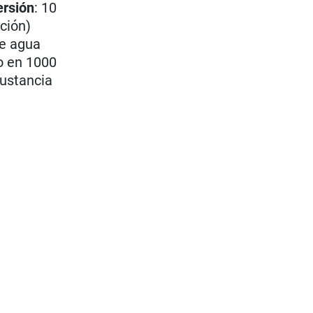
rsión
: 10
ción)
de agua
o en 1000
sustancia