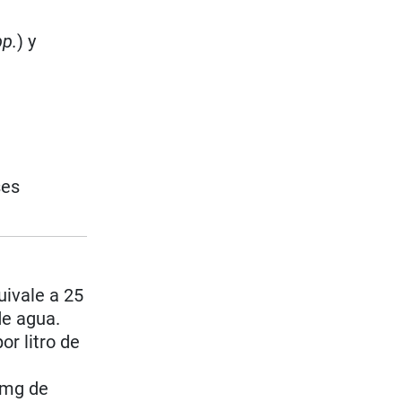
pp.
) y
ses
uivale a 25
de agua.
or litro de
=mg de