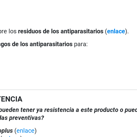
bre los
residuos de los antiparasitarios
(
enlace
).
sgos de los antiparasitarios
para:
TENCIA
, pueden tener ya resistencia a este producto o pue
das preventivas?
oplus
(
enlace
)