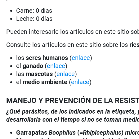
Carne: 0 días
Leche: 0 días
Pueden interesarle los artículos en este sitio so
Consulte los artículos en este sitio sobre los
rie
los
seres humanos
(
enlace
)
el
ganado
(
enlace
)
las
mascotas
(
enlace
)
el
medio ambiente
(
enlace
)
MANEJO Y PREVENCIÓN DE LA RESIS
¿Qué parásitos, de los indicados en la etiqueta
desarrollarla con el tiempo si no se toman medi
Garrapatas
Boophilus
(=
Rhipicephalus
)
micr