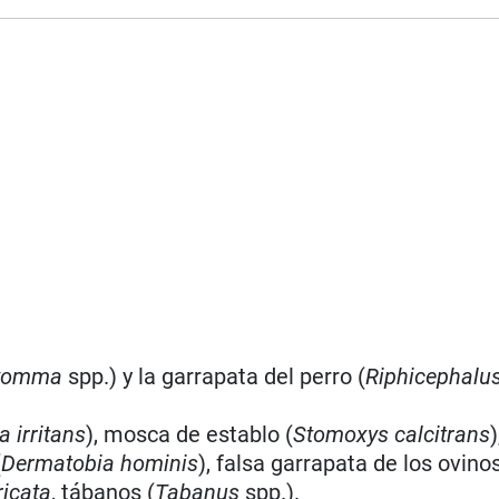
yomma
spp.) y la garrapata del perro (
Riphicephalu
 irritans
), mosca de establo (
Stomoxys calcitrans
(
Dermatobia hominis
), falsa garrapata de los ovino
ricata
, tábanos (
Tabanus
spp.).