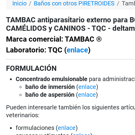
Inicio
Baños con otros PIRETROIDES
Tamb
TAMBAC antiparasitario externo par
CAMÉLIDOS y CANINOS - TQC - deltamet
Marca comercial: TAMBAC ®
Laboratorio: TQC (
enlace
)
FORMULACIÓN
Concentrado emulsionable
para administraci
baño de inmersión
(
enlace
)
baño de aspersión
(
enlace
)
Pueden interesarle también los siguientes artícu
veterinarios:
formulaciones (
enlace
)