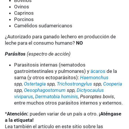
Bovinos
Ovinos
Caprinos
Porcinos
Camélidos sudamericanos
¿Autorizado para ganado lechero en producción de
leche para el consumo humano?
NO
Parásitos
(espectro de acción)
Parasitosis internas (nematodos
gastrointestinales y pulmonares) y
ácaros
de la
sarna (y otros ectoparásitos):
Haemonchus
spp,
Ostertagia
spp,
Trichostrongylus
spp,
Cooperia
spp,
Oesophagostomum
spp,
Dictyocaulus
viviparus
,
Dermatobia hominis
, Psoroptes bovis
,
entre muchos otros parásitos internos y externos.
*
Atención:
pueden variar de un país a otro.
¡Aténgase
a la etiqueta!
Lea también el artículo en este sitio sobre las