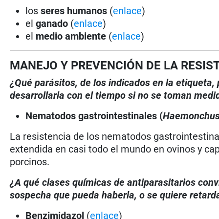
los
seres humanos
(
enlace
)
el
ganado
(
enlace
)
el
medio ambiente
(
enlace
)
MANEJO Y PREVENCIÓN DE LA RESIS
¿Qué parásitos, de los indicados en la etiqueta
desarrollarla con el tiempo si no se toman medi
Nematodos gastrointestinales (
Haemonchu
La resistencia de los nematodos gastrointestina
extendida en casi todo el mundo en ovinos y ca
porcinos.
¿A qué clases químicas de antiparasitarios conv
sospecha que pueda haberla, o se quiere retarda
Benzimidazol
(
enlace
)