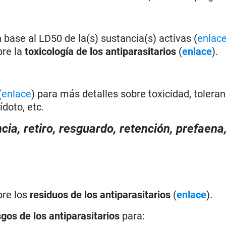
base al LD50 de la(s) sustancia(s) activas (
enlac
bre la
toxicología de los antiparasitarios
(
enlace
).
(
enlace
) para más detalles sobre toxicidad, toleran
doto, etc.
cia, retiro, resguardo, retención, prefaena,
bre los
residuos de los antiparasitarios
(
enlace
).
sgos de los antiparasitarios
para: