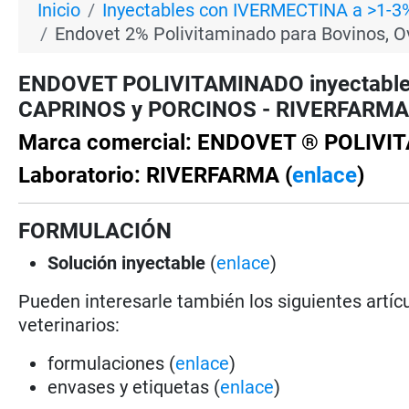
Inicio
Inyectables con IVERMECTINA a >1-3
Endovet 2% Polivitaminado para Bovinos, O
ENDOVET POLIVITAMINADO inyectable a
CAPRINOS y PORCINOS - RIVERFARMA - 
Marca comercial: ENDOVET ® POLIV
Laboratorio: RIVERFARMA (
enlace
)
FORMULACIÓN
Solución
inyectable
(
enlace
)
Pueden interesarle también los siguientes artícu
veterinarios:
formulaciones (
enlace
)
envases y etiquetas (
enlace
)