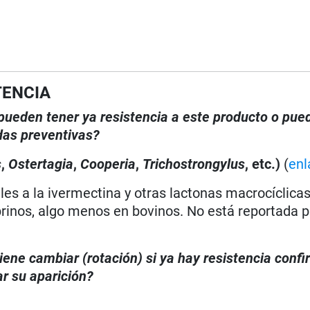
TENCIA
, pueden tener ya resistencia a este producto o pue
das preventivas?
s
,
Ostertagia
,
Cooperia
,
Trichostrongylus
, etc.)
(
enl
les a la ivermectina y otras lactonas macrocíclica
prinos, algo menos en bovinos. No está reportada 
iene cambiar (rotación) si ya hay resistencia conf
r su aparición?