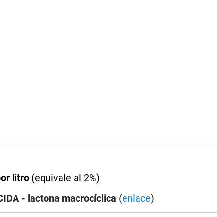
or litro
(equivale al 2%)
DA - lactona macrocíclica
(
enlace
)