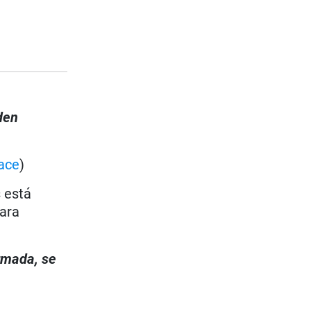
den
ace
)
s está
para
irmada, se