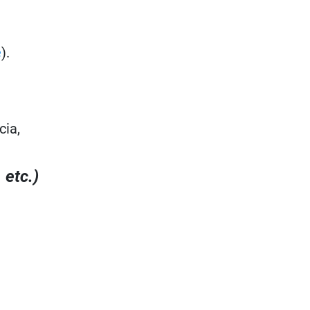
e
).
cia,
 etc.)