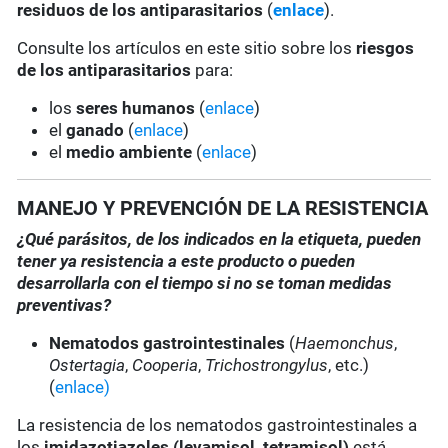
residuos de los antiparasitarios
(
enlace
).
Consulte los artículos en este sitio sobre los
riesgos
de los antiparasitarios
para:
los
seres humanos
(
enlace
)
el
ganado
(
enlace
)
el
medio ambiente
(
enlace
)
MANEJO Y PREVENCIÓN DE LA RESISTENCIA
¿Qué parásitos, de los indicados en la etiqueta, pueden
tener ya resistencia a este producto o pueden
desarrollarla con el tiempo si no se toman medidas
preventivas?
Nematodos gastrointestinales
(
Haemonchus
,
Ostertagia
,
Cooperia
,
Trichostrongylus
, etc.)
(
enlace)
La resistencia de los nematodos gastrointestinales a
los
imidazotiazoles
(levamisol, tetramisol)
está