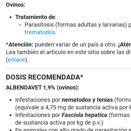
Ovinos:
Tratamiento de
:
Parasitosis (formas adultas y larvarias) 
trematodos
.
*
Atención:
pueden variar de un país a otro.
¡Até
Lea también el artículo en este sitio sobre las d
(
enlace
).
DOSIS RECOMENDADA*
ALBENDAVET 1,9% (ovinos):
Infestaciones por
nematodos y tenias
(formas
(equivale a 4,75 mg de sustancia activa por k
Infestaciones por
Fasciola hepatica
(formas a
de sustancia activa por kg de p.v.)
En animales con alto grado de parasitación es