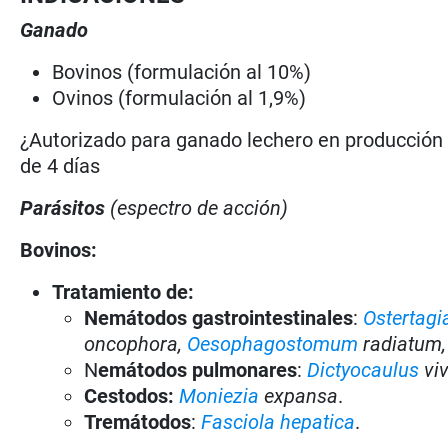
Ganado
Bovinos (formulación al 10%)
Ovinos (formulación al 1,9%)
¿Autorizado para ganado lechero en producció
de 4 días
Parásitos
(espectro de acción)
Bovinos:
Tratamiento de:
Nemátodos gastrointestinales
:
Ostertagi
oncophora,
Oesophagostomum
radiatum
N
emátodos pulmonares
:
Dictyocaulus
vi
Cestodos:
Moniezia
expansa
.
Tremátodos
:
Fasciola hepatica
.