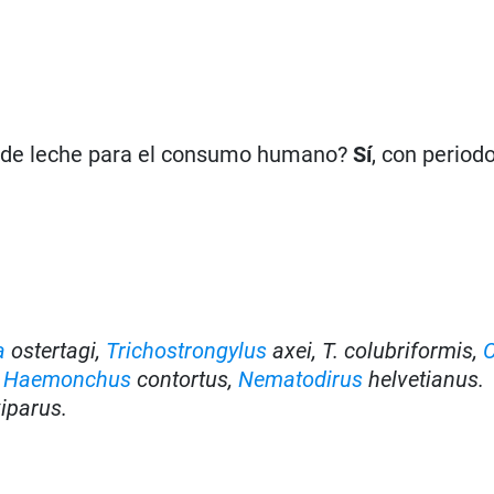
n de leche para el consumo humano?
Sí
, con period
a
ostertagi,
Trichostrongylus
axei, T. colubriformis,
C
,
Haemonchus
contortus,
Nematodirus
helvetianus.
viparus.