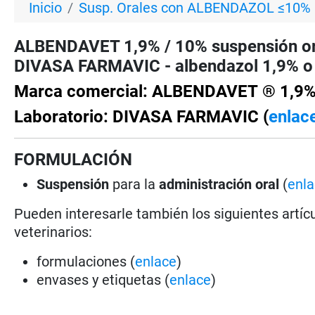
Inicio
Susp. Orales con ALBENDAZOL ≤10%
ALBENDAVET 1,9% / 10% suspensión ora
DIVASA FARMAVIC - albendazol 1,9% o
Marca comercial: ALBENDAVET ® 1,9%
Laboratorio: DIVASA FARMAVIC (
enlac
FORMULACIÓN
Suspensión
para la
administración oral
(
enl
Pueden interesarle también los siguientes artícu
veterinarios:
formulaciones (
enlace
)
envases y etiquetas (
enlace
)