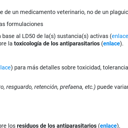
rse de un medicamento veterinario, no de un plagui
as formulaciones
base al LD50 de la(s) sustancia(s) activas (
enlac
bre la
toxicología de los antiparasitarios
(
enlace
).
lace
) para más detalles sobre toxicidad, toleranci
ro, resguardo, retención, prefaena, etc.)
puede varia
bre los
residuos de los antiparasitarios
(
enlace
).