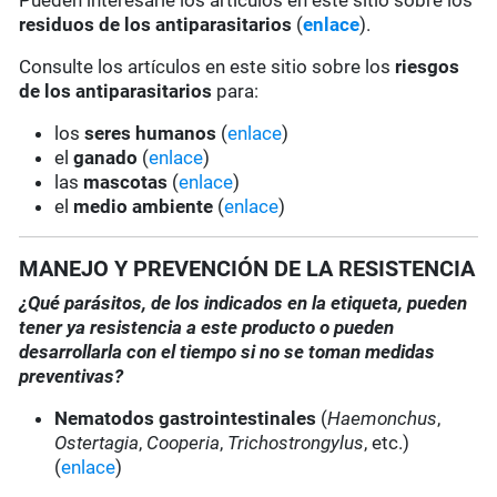
Pueden interesarle los artículos en este sitio sobre los
residuos de los antiparasitarios
(
enlace
).
Consulte los artículos en este sitio sobre los
riesgos
de los antiparasitarios
para:
los
seres humanos
(
enlace
)
el
ganado
(
enlace
)
las
mascotas
(
enlace
)
el
medio ambiente
(
enlace
)
MANEJO Y PREVENCIÓN DE LA RESISTENCIA
¿Qué parásitos, de los indicados en la etiqueta, pueden
tener ya resistencia a este producto o pueden
desarrollarla con el tiempo si no se toman medidas
preventivas?
Nematodos gastrointestinales
(
Haemonchus
,
Ostertagia
,
Cooperia
,
Trichostrongylus
, etc.)
(
enlace
)