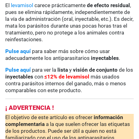
El
levamisol
carece prácticamente
de
efecto residual
,
pues se elimina rápidamente, independientemente de
la vía de administración (oral, inyectable, etc.). Es decir,
mata los parásitos durante unas pocas horas tras el
tratamiento, pero no protege a los animales contra
reinfestaciones.
Pulse aquí
para saber más sobre cómo usar
adecuadamente los antiparasitarios
inyectables
.
Pulse aquí
para ver la
lista
y
visión de conjunto
de los
inyectables
con
≤12% de levamisol
más usados
contra parásitos internos del ganado, más o menos
comparables con este producto.
¡ ADVERTENCIA !
El objetivo de este artículo es ofrecer
información
complementaria
a la que suelen ofrecer las etiquetas
de los productos. Puede ser útil a quien no está
familiarizado con el uso de los antiparasitarios