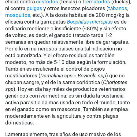
eficaz contra
cestodos
(tenias) o
trematodos
(duelas),
ni contra
pulgas
y otros insectos picadores (
tábanos
,
mosquitos
, etc.). A la dosis habitual de 200 mcg/kg la
eficacia contra garrapatas
Boophilus microplus
es de
ordinario mediocre o insuficiente (<80%) y sin efecto
de volteo, es decir, el ganado tratado tarda 1-2
semanas en quedar relativamente libre de garrapatas.
Por ello en numerosos países una tal indicación no
está autorizada. Y el efecto residual es también
modesto, no más de 5-10 días según la formulación.
También es insuficiente el control de piojos
masticadores (
Damalinia spp
=
Bovicola spp
) que no
chupan sangre, y el de la sarna corióptica (
Chorioptes
spp
). Hoy en día hay miles de productos veterinarios
genéricos con ivermectina: es sin duda la sustancia
activa parasiticida más usada en todo el mundo, tanto
en el ganado como en mascotas. También se emplea
moderadamente en la agricultura y contra plagas
domésticas.
Lamentablemente, tras años de uso masivo de los