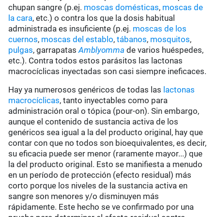
chupan sangre (p.ej.
moscas domésticas
,
moscas de
la cara
, etc.) o contra los que la dosis habitual
administrada es insuficiente (p.ej.
moscas de los
cuernos
,
moscas del establo
,
tábanos
,
mosquitos
,
pulgas
, garrapatas
Amblyomma
de varios huéspedes,
etc.). Contra todos estos parásitos las lactonas
macrocíclicas inyectadas son casi siempre ineficaces.
Hay ya numerosos genéricos de todas las
lactonas
macrocíclicas
, tanto inyectables como para
administración oral o tópica (pour-on). Sin embargo,
aunque el contenido de sustancia activa de los
genéricos sea igual a la del producto original, hay que
contar con que no todos son bioequivalentes, es decir,
su eficacia puede ser menor (raramente mayor...) que
la del producto original. Esto se manifiesta a menudo
en un período de protección (efecto residual) más
corto porque los niveles de la sustancia activa en
sangre son menores y/o disminuyen más
rápidamente. Este hecho se ve confirmado por una