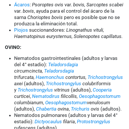
Ácaros
:
Psoroptes ovis
var.
bovis
, Sarcoptes scabei
var.
bovis
, ayuda para el control del ácaro de la
sarna
Chorioptes bovis
pero es posible que no se
produzca la eliminación total.
Piojos
succionandores:
Linognathus vituli,
Haematopinus eurysternus, Solenopotes capillatus.
OVINO:
Nematodos gastrointestinales (adultos y larvas
del 4° estadio):
Teladorsdagia
circumcincta,
Teladorsdagia
trifurcata,
Haemonchus
contortus,
Trichostrongylus
axei
(adultos),
Trichostrongylus
colubriformis
y
Trichostrongylus
vitrinus
(adultos),
Cooperia
curticei
,
Nematodirus
filicollis,
Oesophagostomum
columbianum,
Oesophagostomum
venulosum
(adultos),
Chabertia
ovina
,
Trichuris
ovis
(adultos).
Nematodos pulmonares (adultos y larvas del 4°
estadio):
Dictyocaulus
filaria
,
Protostrongylus
rufescens
(adultos).