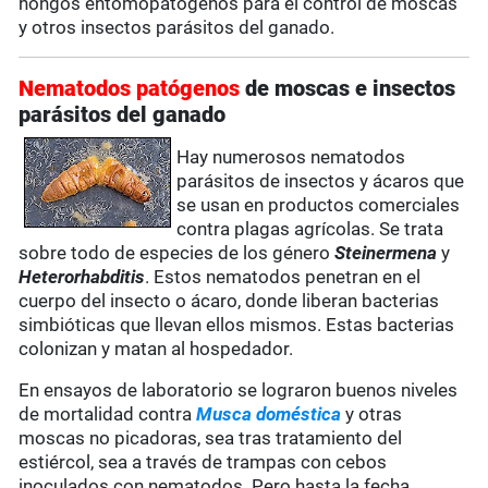
hongos entomopatógenos para el control de moscas
y otros insectos parásitos del ganado.
Nematodos patógenos
de moscas e insectos
parásitos del ganado
Hay numerosos nematodos
parásitos de insectos y ácaros que
se usan en productos comerciales
contra plagas agrícolas. Se trata
sobre todo de especies de los género
Steinermena
y
Heterorhabditis
. Estos nematodos penetran en el
cuerpo del insecto o ácaro, donde liberan bacterias
simbióticas que llevan ellos mismos. Estas bacterias
colonizan y matan al hospedador.
En ensayos de laboratorio se lograron buenos niveles
de mortalidad contra
Musca doméstica
y otras
moscas no picadoras, sea tras tratamiento del
estiércol, sea a través de trampas con cebos
inoculados con nematodos. Pero hasta la fecha