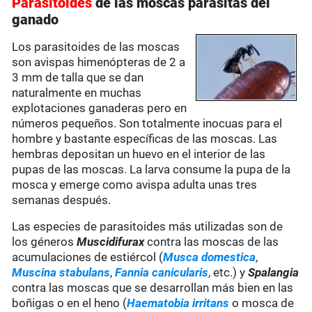
Parasitoides
de las moscas parásitas del
ganado
Los parasitoides de las moscas
son avispas himenópteras de 2 a
3 mm de talla que se dan
naturalmente en muchas
explotaciones ganaderas pero en
números pequeños. Son totalmente inocuas para el
hombre y bastante específicas de las moscas. Las
hembras depositan un huevo en el interior de las
pupas de las moscas. La larva consume la pupa de la
mosca y emerge como avispa adulta unas tres
semanas después.
Las especies de parasitoides más utilizadas son de
los géneros
Muscidifurax
contra las moscas de las
acumulaciones de estiércol (
Musca domestica
,
Muscina stabulans
,
Fannia canicularis
, etc.) y
Spalangia
contra las moscas que se desarrollan más bien en las
boñigas o en el heno (
Haematobia irritans
o mosca de