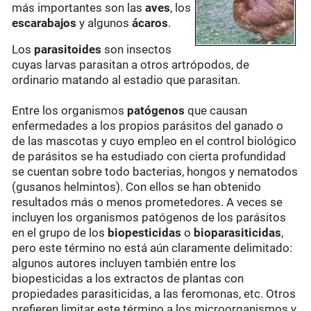
más importantes son las
aves
, los
escarabajos
y algunos
ácaros
.
Los
parasitoides
son insectos
cuyas larvas parasitan a otros artrópodos, de
ordinario matando al estadio que parasitan.
Entre los organismos
patógenos
que causan
enfermedades a los propios parásitos del ganado o
de las mascotas y cuyo empleo en el control biológico
de parásitos se ha estudiado con cierta profundidad
se cuentan sobre todo bacterias, hongos y nematodos
(gusanos helmintos). Con ellos se han obtenido
resultados más o menos prometedores. A veces se
incluyen los organismos patógenos de los parásitos
en el grupo de los
biopesticidas
o
bioparasiticidas
,
pero este término no está aún claramente delimitado:
algunos autores incluyen también entre los
biopesticidas a los extractos de plantas con
propiedades parasiticidas, a las feromonas, etc. Otros
prefieren limitar este término a los microorganismos y