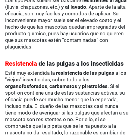
Los spot-ons suelen ser bastante
resistentes al agua
(lluvia, chapuzones, etc,)
y al lavado
. Aparte de la alta
eficacia, son muy fáciles y cómodos de aplicar. Su
inconveniente mayor suele ser el elevado costo y el
hecho de que las mascotas quedan impregnadas del
producto químico, pues hay usuarios que no quieren
que sus mascotas estén “contaminadas” con
plaguicidas.
Resistencia
de las pulgas a los insecticidas
Está muy extendida la
resistencia de las
pulgas
a los
"viejos" insecticidas, sobre todo a los
organofosforados
,
carbamatos
y
piretroides
. Si el
spot-on contiene una de estas sustancias activas, su
eficacia puede ser mucho menor que la esperada,
incluso nula. El dueño de las mascotas casi nunca
tiene modo de averiguar si las pulgas que afectan a su
mascota son resistentes o no. Por ello, si se
comprueba que la pipeta que se le ha puesto a la
mascota no da resultado, lo razonable es cambiar de