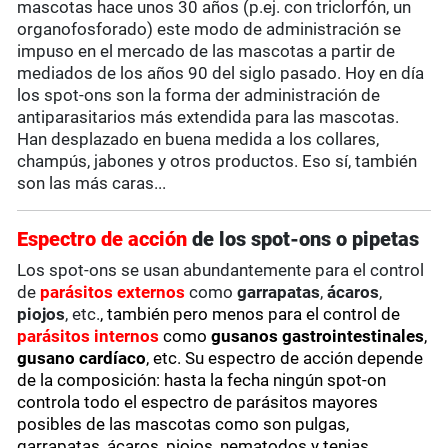
mascotas hace unos 30 años (p.ej. con triclorfón, un
organofosforado) este modo de administración se
impuso en el mercado de las mascotas a partir de
mediados de los años 90 del siglo pasado. Hoy en día
los spot-ons son la forma der administración de
antiparasitarios más extendida para las mascotas.
Han desplazado en buena medida a los collares,
champús, jabones y otros productos. Eso sí, también
son las más caras...
Espectro de acción
de los spot-ons o pipetas
Los spot-ons se usan abundantemente para el control
de
parásitos externos
como
garrapatas
,
ácaros
,
piojos
, etc.
, también pero menos para el control de
parásitos internos
como
gusanos gastrointestinales
,
gusano cardíaco
, etc. Su espectro de acción depende
de la composición: hasta la fecha ningún spot-on
controla todo el espectro de parásitos mayores
posibles de las mascotas como son pulgas,
garrapatas, ácaros, piojos, nematodos y tenias.