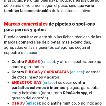
mascotas. Pero también hay productos en los que no
sólo varía el volumen según el peso, sino que
varía
también la concentración
de la sustancia activa.
Marcas comerciales
de pipetas o spot-ons
para perros y gatos
Puede consultar en este sitio las fichas técnicas de las
marcas comerciales
de pipetas más extendidas,
agrupadas en las siguientes categorías según el
espectro de acción:
Contra
PULGAS
(
enlace
): y otros insectos, pero
no
contra garrapatas
Contra
PULGAS y GARRAPATAS
(
enlace
): además
de otros insectos y ácaros
ENDECTOCIDAS
(
enlace
) es decir
contra
parásitos externos e internos
: pulgas, garrapatas,
etc. y helmintos (sobre todo
Dirofilaria spp
, el
gusano del corazón)
OTROS
(
enlace
): sólo antihelmíntico, o no indicado