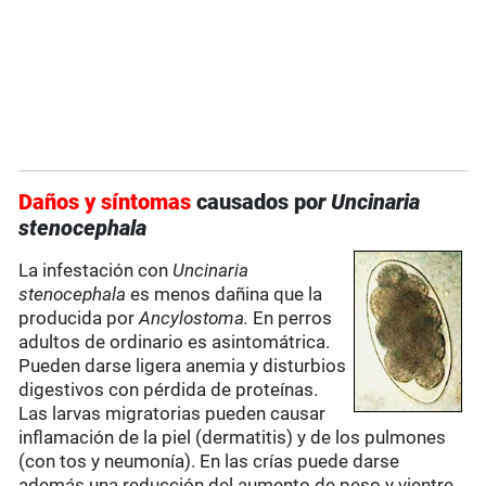
Daños y síntomas
causados po
r
Uncinaria
stenocephala
La infestación con
Uncinaria
stenocephala
es menos dañina que la
producida por
Ancylostoma.
En perros
adultos de ordinario es asintomátrica.
Pueden darse ligera anemia y disturbios
digestivos con pérdida de proteínas.
Las larvas migratorias pueden causar
inflamación de la piel (dermatitis) y de los pulmones
(con tos y neumonía). En las crías puede darse
además una reducción del aumento de peso y vientre