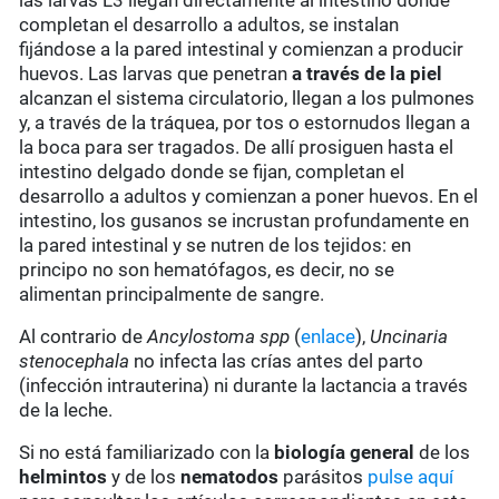
las larvas L3 llegan directamente al intestino donde
completan el desarrollo a adultos, se instalan
fijándose a la pared intestinal y comienzan a producir
huevos. Las larvas que penetran
a través de la piel
alcanzan el sistema circulatorio, llegan a los pulmones
y, a través de la tráquea, por tos o estornudos llegan a
la boca para ser tragados. De allí prosiguen hasta el
intestino delgado donde se fijan, completan el
desarrollo a adultos y comienzan a poner huevos. En el
intestino, los gusanos se incrustan profundamente en
la pared intestinal y se nutren de los tejidos: en
principo no son hematófagos, es decir, no se
alimentan principalmente de sangre.
Al contrario de
Ancylostoma spp
(
enlace
),
Uncinaria
stenocephala
no infecta las crías antes del parto
(infección intrauterina) ni durante la lactancia a través
de la leche.
Si no está familiarizado con la
biología general
de los
helmintos
y de los
nematodos
parásitos
pulse aquí