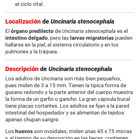
el ciclo vital.
Localización
de
Uncinaria stenocephala
El
órgano predilecto
de
Uncinaria
stenocephala
es el
intestino delgado
, pero las
larvas migratorias
pueden
hallarse en la piel, el sistema circulatorio y en los
pulmones y la tráquea.
Descripción
de
Uncinaria stenocephala
Los adultos de
Uncinaria
son más bien pequeños,
pues miden de 3 a 15 mm. Tienen la típica forma de
gusano redondo y la parte anterior del cuerpo muestra
la forma de un garfio o gancho. La gran cápsula bucal
tiene placas cortantes. Los adultos se fijan a la pared
intestinal del hospedador y se alimentan de tejidos:
apenas chupan sangre.
Los
huevos
son ovoidales, miden unas 45 x 75 micras
y, al tiempo de su deposición en las heces, contienen