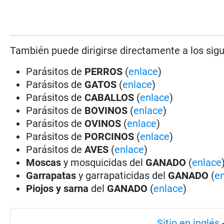
También puede dirigirse directamente a los sig
Parásitos de
PERROS
(
enlace
)
Parásitos de
GATOS
(
enlace
)
Parásitos de
CABALLOS
(
enlace
)
Parásitos de
BOVINOS
(
enlace
)
Parásitos de
OVINOS
(
enlace
)
Parásitos de
PORCINOS
(
enlace
)
Parásitos de
AVES
(
enlace
)
Moscas
y mosquicidas del
GANADO
(
enlace
Garrapatas
y garrapaticidas del
GANADO
(
e
Piojos y sarna
del
GANADO
(
enlace
)
Sitio en inglés