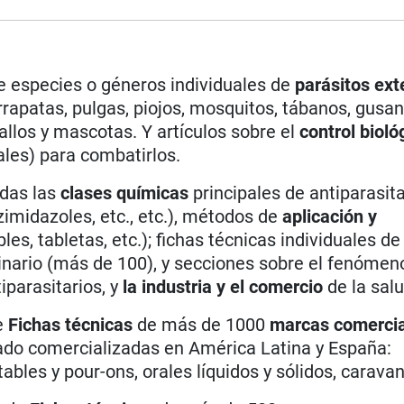
e especies o géneros individuales de
parásitos ext
rapatas, pulgas, piojos, mosquitos, tábanos, gusa
ballos y mascotas. Y artículos sobre el
control bioló
les) para combatirlos.
odas las
clases químicas
principales de antiparasita
zimidazoles, etc., etc.), métodos de
aplicación y
les, tabletas, etc.); fichas técnicas individuales de
rinario (más de 100), y secciones sobre el fenómen
iparasitarios, y
la
industria y el comercio
de la sal
e
Fichas técnicas
de más de 1000
marcas comerci
nado comercializadas en América Latina y España:
bles y pour-ons, orales líquidos y sólidos, caravan