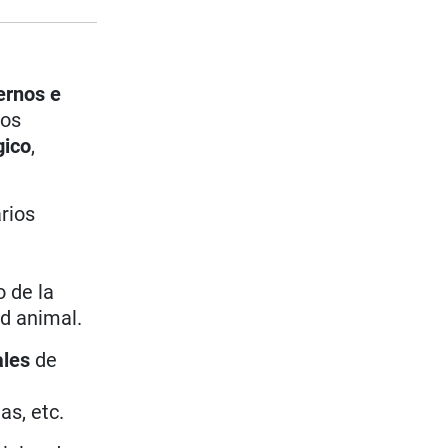
ernos e
nos
gico
,
rios
o de la
ud animal.
ales
de
as, etc.