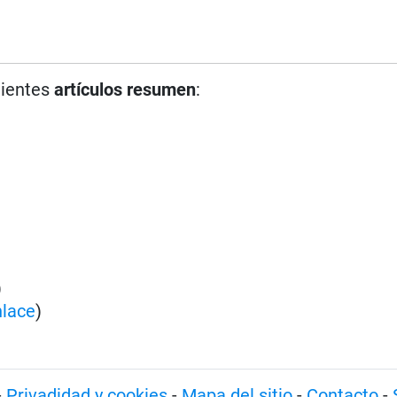
uientes
artículos resumen
:
)
nlace
)
-
Privadidad y cookies
-
Mapa del sitio
-
Contacto
-