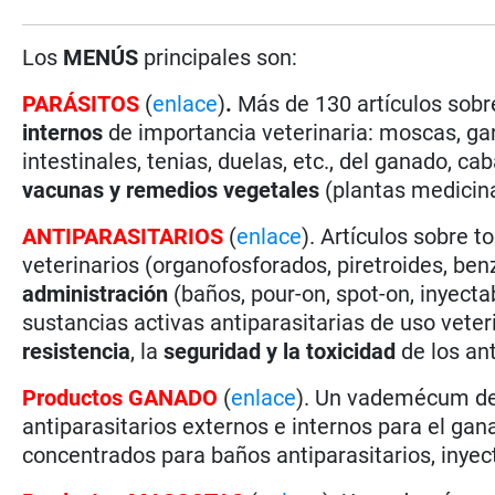
Los
MENÚS
principales son:
PARÁSITOS
(
enlace
)
.
Más de 130 artículos sobr
internos
de importancia veterinaria: moscas, gar
intestinales, tenias, duelas, etc., del ganado, ca
vacunas y remedios vegetales
(plantas medicina
ANTIPARASITARIOS
(
enlace
). Artículos sobre t
veterinarios (organofosforados, piretroides, ben
administración
(baños, pour-on, spot-on, inyectab
sustancias activas antiparasitarias de uso vete
resistencia
, la
seguridad y la toxicidad
de los ant
Productos GANADO
(
enlace
). Un vademécum d
antiparasitarios externos e internos para el ga
concentrados para baños antiparasitarios, inyecta