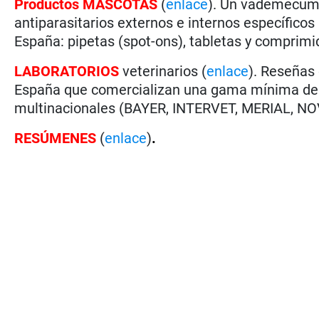
Productos MASCOTAS
(
enlace
). Un vademécu
antiparasitarios externos e internos específico
España: pipetas (spot-ons), tabletas y comprimid
LABORATORIOS
veterinarios (
enlace
). Reseñas
España que comercializan una gama mínima de an
multinacionales (BAYER, INTERVET, MERIAL, NOV
RESÚMENES
(
enlace
)
.