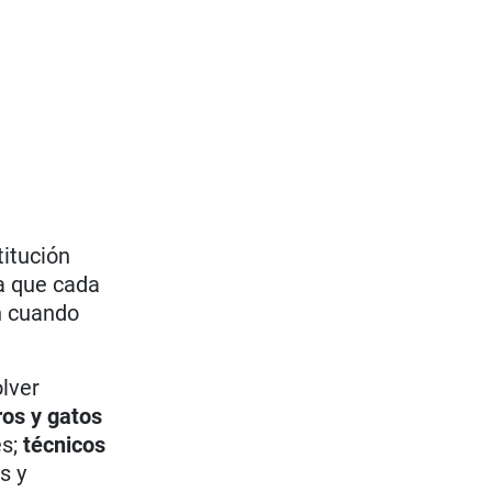
titución
ra que cada
en cuando
lver
ros y gatos
es;
técnicos
s y