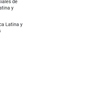
iales de
atina y
ca Latina y
s