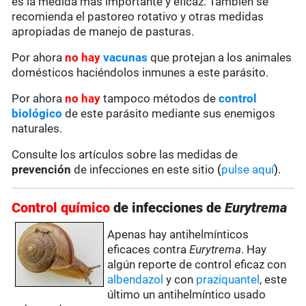
es la medida más importante y eficaz. También se
recomienda el pastoreo rotativo y otras medidas
apropiadas de manejo de pasturas.
Por ahora
no hay
vacunas
que protejan a los animales
domésticos haciéndolos inmunes a este parásito.
Por ahora
no hay
tampoco métodos de
control
biológico
de este parásito mediante sus enemigos
naturales.
Consulte los artículos sobre las medidas de
prevención
de infecciones en este sitio
(
pulse aquí
).
Control químico
de infecciones de
Eurytrema
Apenas hay antihelmínticos
eficaces contra
Eurytrema
. Hay
algún reporte de control eficaz con
albendazol
y con
praziquantel
, este
último un antihelmíntico usado