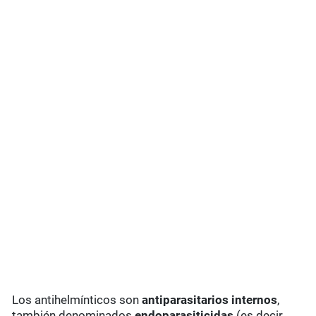
Los antihelmínticos son
antiparasitarios internos
,
también denominados
endoparasiticidas
(es decir,