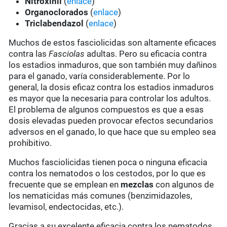
Nitroxinil
(
enlace
)
Organoclorados
(
enlace
)
Triclabendazol
(
enlace
)
Muchos de estos fasciolicidas son altamente eficaces
contra las
Fasciolas
adultas. Pero su eficacia contra
los estadios inmaduros, que son también muy dañinos
para el ganado, varía considerablemente. Por lo
general, la dosis eficaz contra los estadios inmaduros
es mayor que la necesaria para controlar los adultos.
El problema de algunos compuestos es que a esas
dosis elevadas pueden provocar efectos secundarios
adversos en el ganado, lo que hace que su empleo sea
prohibitivo.
Muchos fasciolicidas tienen poca o ninguna eficacia
contra los nematodos o los cestodos, por lo que es
frecuente que se emplean en
mezclas
con algunos de
los nematicidas más comunes (benzimidazoles,
levamisol, endectocidas, etc.).
Gracias a su excelente eficacia contra los nematodos,