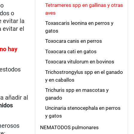
io
Tetrameres spp en gallinas y otras
edos o
aves
 evitar la
Toxascaris leonina en perros y
 evitar el
gatos
Toxocara canis en perros
no hay
Toxocara cati en gatos
Toxocara vitulorum en bovinos
cestodos
Trichostrongylus spp en el ganado
y en caballos
Trichuris spp en mascotas y
ra añadir al
ganado
midos
Uncinaria stenocephala en perros
y gatos
umerosos
NEMATODOS pulmonares
e: