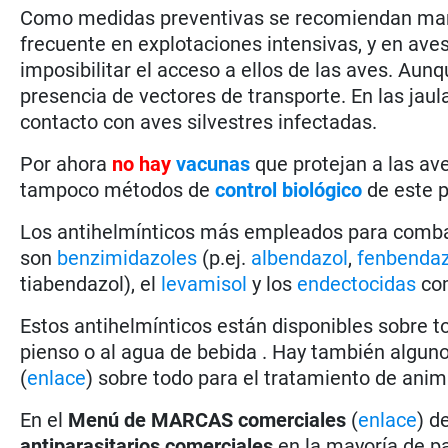
Como medidas preventivas se recomiendan mant
frecuente en explotaciones intensivas, y en aves
imposibilitar el acceso a ellos de las aves. Aunq
presencia de vectores de transporte. En las jaulas
contacto con aves silvestres infectadas.
Por ahora
no hay
vacunas
que protejan a las av
tampoco métodos de
control biológico
de este p
Los antihelmínticos más empleados para combati
son
benzimidazoles
(p.ej.
albendazol
,
fenbendaz
tiabendazol), el
levamisol
y los
endectocidas
co
Estos antihelmínticos están disponibles sobre 
pienso o al agua de bebida . Hay también algu
(
enlace
) sobre todo para el tratamiento de animal
En el
Menú de MARCAS comerciales
(
enlace
) d
antiparasitarios comerciales
en la mayoría de pa