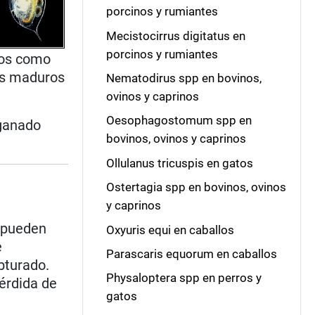
porcinos y rumiantes
Mecistocirrus digitatus en
porcinos y rumiantes
vos como
tos maduros
Nematodirus spp en bovinos,
ovinos y caprinos
Oesophagostomum spp en
 ganado
bovinos, ovinos y caprinos
Ollulanus tricuspis en gatos
Ostertagia spp en bovinos, ovinos
y caprinos
y pueden
Oxyuris equi en caballos
e
Parascaris equorum en caballos
bturado.
Physaloptera spp en perros y
érdida de
gatos