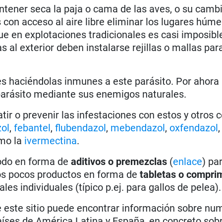
ener seca la paja o cama de las aves, o su camb
 con acceso al aire libre eliminar los lugares húm
ue en explotaciones tradicionales es casi imposible
 al exterior deben instalarse rejillas o mallas para
es haciéndolas inmunes a este parásito. Por ahora
arásito mediante sus enemigos naturales.
r o prevenir las infestaciones con estos y otros 
ol
,
febantel
,
flubendazol
,
mebendazol
,
oxfendazol
,
mo la
ivermectina
.
todo en forma de
aditivos o premezclas
(
enlace
) pa
nos pocos productos en forma de
tabletas o compri
es individuales (típico p.ej. para gallos de pelea).
e este sitio puede encontrar información sobre n
íses de América Latina y España, en concreto sobr