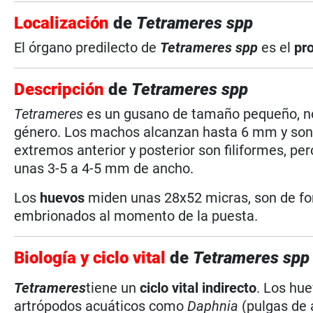
Localización
de
Tetrameres spp
El órgano predilecto de
Tetrameres spp
es el
pr
Descripción
de
Tetrameres spp
Tetrameres
es un gusano de tamaño pequeño, no
género. Los machos alcanzan hasta 6 mm y son t
extremos anterior y posterior son filiformes, per
unas 3-5 a 4-5 mm de ancho.
Los
huevos
miden unas 28x52 micras, son de form
embrionados al momento de la puesta.
Biología y ciclo vital
de
Tetrameres spp
Tetrameres
tiene un
ciclo vital indirecto
. Los hue
artrópodos acuáticos como
Daphnia
(pulgas de 