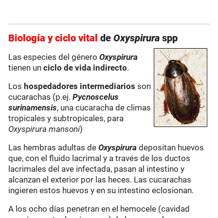
Biología y ciclo vital
de
Oxyspirura
spp
Las especies del género
Oxyspirura
tienen un
ciclo de vida indirecto
.
Los
hospedadores intermediarios
son
cucarachas (p.ej.
Pycnoscelus
surinamensis
, una cucaracha de climas
tropicales y subtropicales, para
Oxyspirura mansoni
)
Las hembras adultas de
Oxyspirura
depositan huevos
que, con el fluido lacrimal y a través de los ductos
lacrimales del ave infectada, pasan al intestino y
alcanzan el exterior por las heces. Las cucarachas
ingieren estos huevos y en su intestino eclosionan.
A los ocho días penetran en el hemocele (cavidad