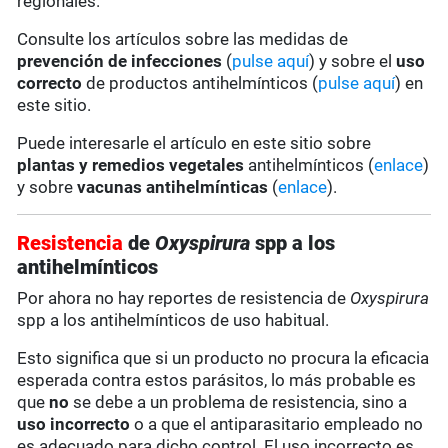
regionales.
Consulte los artículos sobre las medidas de
prevención de infecciones
(
pulse aquí
) y sobre el
uso
correcto
de productos antihelmínticos (
pulse aquí
) en
este sitio.
Puede interesarle el artículo en este sitio sobre
plantas y remedios vegetales
antihelmínticos (
enlace
)
y sobre
vacunas antihelmínticas
(
enlace
).
Resistencia
de
Oxyspirura
spp a los
antihelmínticos
Por ahora no hay reportes de resistencia de
Oxyspirura
spp a los antihelmínticos de uso habitual.
Esto significa que si un producto no procura la eficacia
esperada contra estos parásitos, lo más probable es
que
no
se debe a un problema de resistencia, sino a
uso incorrecto
o a que el antiparasitario empleado no
es adecuado para dicho control. El uso incorrecto es