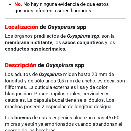
No.
No hay ninguna evidencia de que estos
gusanos infecten a seres humanos.
Localización
de
Oxyspirura
spp
Los órganos predilectos de
Oxyspirura spp
. son la
membrana nictitante
, los
sacos conjuntivos
y los
conductos nasolacrimales
.
Descripción
de
Oxyspirura
spp
Los adultos de
Oxyspirura
miden hasta 20 mm de
longitud y de sólo unos 0,5 mm de ancho, es decir, son
filiformes. La cutícula externa es lisa y de color
blanquecino. Posee papilas orales, cervicales y
caudales. La cápsula bucal tiene seis lóbulos. Los
machos poseen 2 espículas de longitud desigual.
Los
huevos
de estas especies alcanzan unas 45x60
micras y están ya embrionados cuando abandonan el
cuerpo de las hembras.