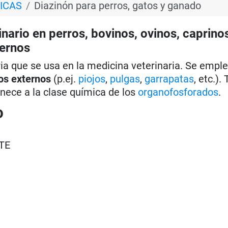
ICAS
Diazinón para perros, gatos y ganado
rio en perros, bovinos, ovinos, caprinos
ternos
ria que se usa en la medicina veterinaria. Se empl
os externos
(p.ej.
piojos
,
pulgas
,
garrapatas
, etc.)
nece a la clase química de los
organofosforados
.
O
TE