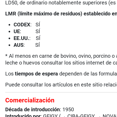
LD50, de ordinario notablemente superiores (es 
LMR (límite máximo de residuos) establecido e
CODEX
: SÍ
UE
: SÍ
EE.UU.
: SÍ
AUS
: SÍ
* Al menos en carne de bovino, ovino, porcino o 
leche o huevos consultar los sitios internet de c
Los
tiempos de espera
dependen de las formulaci
Puede consultar los artículos en este sitio rela
Comercialización
Década de introducción
: 1950
Introducido por
: GEIGY (→ CIBA-GEIGY → NOVA