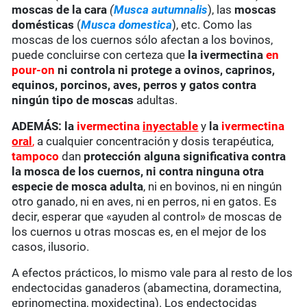
moscas de la cara
(
Musca autumnalis
), las
moscas
domésticas
(
Musca domestica
), etc. Como las
moscas de los cuernos sólo afectan a los bovinos,
puede concluirse con certeza que
la ivermectina
en
pour-on
ni controla ni protege a ovinos, caprinos,
equinos, porcinos, aves, perros y gatos contra
ningún tipo de moscas
adultas.
ADEMÁS: la
ivermectina
inyectable
y
la
ivermectina
oral
,
a cualquier concentración y dosis terapéutica,
tampoco
dan
protección alguna significativa contra
la mosca de los cuernos, ni contra ninguna otra
especie de mosca adulta
, ni en bovinos, ni en ningún
otro ganado, ni en aves, ni en perros, ni en gatos. Es
decir, esperar que «ayuden al control» de moscas de
los cuernos u otras moscas es, en el mejor de los
casos, ilusorio.
A efectos prácticos, lo mismo vale para al resto de los
endectocidas ganaderos (abamectina, doramectina,
eprinomectina, moxidectina). Los endectocidas