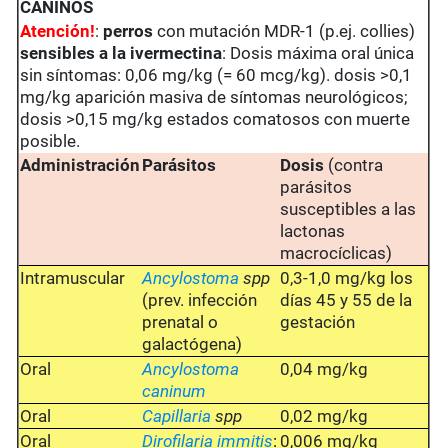
CANINOS
Atención!
:
perros
con mutación MDR-1 (p.ej. collies)
sensibles a la ivermectina
: Dosis máxima oral única
sin síntomas: 0,06 mg/kg (= 60 mcg/kg). dosis >0,1
mg/kg aparición masiva de síntomas neurológicos;
dosis >0,15 mg/kg estados comatosos con muerte
posible.
Administración
Parásitos
Dosis
(contra
parásitos
susceptibles a las
lactonas
macrocíclicas)
Intramuscular
Ancylostoma
spp
0,3-1,0 mg/kg los
(prev. infección
días 45 y 55 de la
prenatal o
gestación
galactógena)
Oral
Ancylostoma
0,04 mg/kg
caninum
Oral
Capillaria
spp
0,02 mg/kg
Oral
Dirofilaria immitis
:
0,006 mg/kg