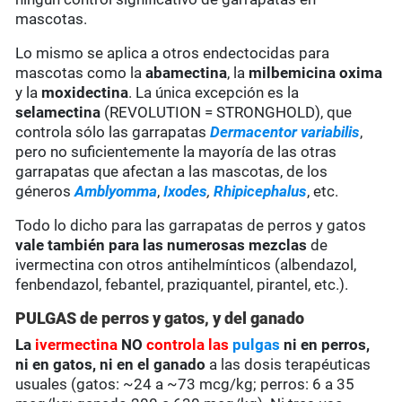
mascotas.
Lo mismo se aplica a otros endectocidas para
mascotas como la
abamectina
, la
milbemicina oxima
y la
moxidectina
. La única excepción es la
selamectina
(REVOLUTION = STRONGHOLD), que
controla sólo las garrapatas
Dermacentor variabilis
,
pero no suficientemente la mayoría de las otras
garrapatas que afectan a las mascotas, de los
géneros
Amblyomma
,
Ixodes
,
Rhipicephalus
, etc.
Todo lo dicho para las garrapatas de perros y gatos
vale también para las numerosas mezclas
de
ivermectina con otros antihelmínticos (albendazol,
fenbendazol, febantel, praziquantel, pirantel, etc.).
PULGAS de perros y gatos, y del ganado
La
ivermectina
NO
controla las
pulgas
ni en perros,
ni en gatos,
ni en el ganado
a las dosis terapéuticas
usuales (gatos: ~24 a ~73 mcg/kg; perros: 6 a 35