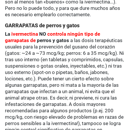
son al menos tan «buenos» como la ivermectina...).
Pero no lo puede todo, y para que dure muchos años
es necesario emplearlo correctamente.
GARRAPATAS de perros y gatos
La
ivermectina
NO
controla ningún tipo de
garrapatas de
perros y gatos
a las dosis terapéuticas
usuales para la prevención del gusano del corazón
(gatos: ~24 a ~73 mcg/kg; perros: 6 a 35 mcg/kg). Ni
tras uso interno (en tabletas y comprimidos, capsulas,
suspensiones o gotas orales, inyectables, etc.) ni tras
uso externo (spot-on o pipetas, baños, jabones,
lociones, etc.). Puede tener un cierto efecto sobre
algunas garrapatas, pero ni mata a la mayoría de las
garrapatas que infectan a un animal, ni evita que el
animal atrape otras. Es decir, ni previene, ni cura las
infestaciones de garrapatas. A dosis mayores
recomendadas para algunos productos (p.ej. 200
mcg/kg, con riesgo elevado de problemas en razas de
perros sensibles a la ivermectina!), tampoco se logra
ningún control significativo de garrapatas en