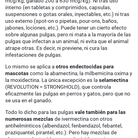
mcg/kg; ganado 200 a 630 mcg/kg). Ni tras uso
interno (en tabletas y comprimidos, capsulas,
suspensiones o gotas orales, inyectables, etc.) ni tras
uso externo (spot-on o pipetas, pour-ons, baños,
jabones, lociones, etc.). Puede tener un cierto efecto
sobre algunas pulgas, pero ni mata a la mayoría de las
pulgas que infectan a un animal, ni evita que el animal
atrape otras. Es decir, ni previene, ni cura las
infestaciones de pulgas.
Lo mismo se aplica a
otros endectocidas para
mascotas
como la abamectina, la milbemicina oxima y
la moxidectina. La única excepción es la
selamectina
(REVOLUTION = STRONGHOLD), que controla
eficazmente las pulgas en perros y gatos, pero que no
se usa en el ganado.
Todo lo dicho para las pulgas
vale también para las
numerosas mezclas
de ivermectina con otros
antihelmínticos (albendazol, fenbendazol, febantel,
praziquantel, pirantel, etc.). Pero hay mezclas de