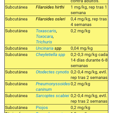
contra adultos.
Subcutánea
Filaroides hirthi
1 mg/kg, rep tras 1
semana
Subcutánea
Filaroides osleri
0,4 mg/kg, rep tras
4 semanas
Subcutánea
Toxascaris
,
0,2 mg/kg
Toxocara
,
Trichuris
Subcutánea
Uncinaria
spp
0,04 mg/kg
Subcutánea
Cheyletiella spp
0,2-0,3 mg/kg cada
14 días durante 6-8
semanas
Subcutánea
Otodectes cynotis
0,2-0,4 mg/kg, evtl.
rep tras 2 semanas
Subcutánea
Pneumonyssoides
0,2 mg/kg
caninum
Subcutánea
Sarcoptes scabiei
0,2-0,4 mg/kg, evtl.
rep tras 2 semanas
Subcutánea
Piojos
0,2 mg/kg