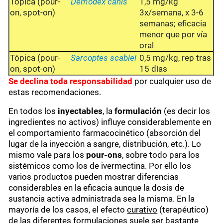
Tópica (pour-
Demodex canis
1,5 mg/kg
on, spot-on)
3x/semana, x 3-6
semanas; eficacia
menor que por vía
oral
Tópica (pour-
Sarcoptes scabiei
0,5 mg/kg, rep tras
on, spot-on)
15 días
Se
declina toda responsabilidad
por cualquier uso de
estas recomendaciones.
En todos los
inyectables
, la
formulación
(es decir los
ingredientes no activos) influye considerablemente en
el comportamiento farmacocinético (absorción del
lugar de la inyección a sangre, distribución, etc.). Lo
mismo vale para los
pour-ons
, sobre todo para los
sistémicos como los de ivermectina. Por ello los
varios productos pueden mostrar diferencias
considerables en la eficacia aunque la dosis de
sustancia activa administrada sea la misma. En la
mayoría de los casos, el efecto
curativo
(terapéutico)
de las diferentes formulaciones suele ser bastante