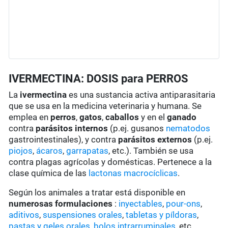
IVERMECTINA: DOSIS para PERROS
La
ivermectina
es una sustancia activa antiparasitaria
que se usa en la medicina veterinaria y humana. Se
emplea en
perros
,
gatos
,
caballos
y en el
ganado
contra
parásitos internos
(p.ej. gusanos
nematodos
gastrointestinales), y contra
parásitos externos
(p.ej.
piojos
,
ácaros
,
garrapatas
, etc.). También se usa
contra plagas agrícolas y domésticas. Pertenece a la
clase química de las
lactonas macrocíclicas
.
Según los animales a tratar está disponible en
numerosas formulaciones
:
inyectables
,
pour-ons
,
aditivos
,
suspensiones orales
,
tabletas y píldoras
,
pastas y geles orales
,
bolos intrarruminales
, etc.