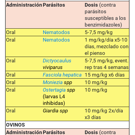
Administración
Parásitos
Dosis
(contra
parásitos
susceptibles a los
benzimidazoles)
Oral
Nematodos
5-7,5 mg/kg
Oral
Nematodos
1 mg/kg/día x5-10
días, mezclado con
el pienso
Oral
Dictyocaulus
5-7,5 mg/kg, event.
viviparus
rep tras 4 semanas
Oral
Fasciola hepatica
15 mg/kg x6 días
Oral
Moniezia
spp
10 mg/kg
Oral
Ostertagia
spp
10 mg/kg
(larvas L4
inhibidas)
Oral
Giardia spp
10 mg/kg 2x/día
x3 días
OVINOS
Administración
Parásitos
Dosis
(contra