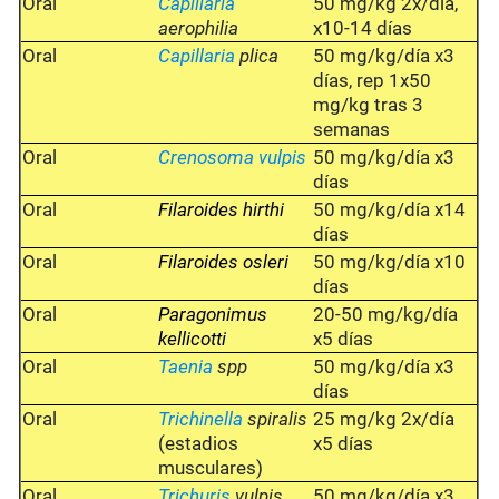
Oral
Capillaria
50 mg/kg 2x/día,
aerophilia
x10-14 días
Oral
Capillaria
plica
50 mg/kg/día x3
días, rep 1x50
mg/kg tras 3
semanas
Oral
Crenosoma vulpis
50 mg/kg/día x3
días
Oral
Filaroides hirthi
50 mg/kg/día x14
días
Oral
Filaroides osleri
50 mg/kg/día x10
días
Oral
Paragonimus
20-50 mg/kg/día
kellicotti
x5 días
Oral
Taenia
spp
50 mg/kg/día x3
días
Oral
Trichinella
spiralis
25 mg/kg 2x/día
(estadios
x5 días
musculares)
Oral
Trichuris
vulpis
50 mg/kg/día x3