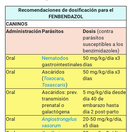
Recomendaciones de dosificación para el
FENBENDAZOL
CANINOS
Administración
Parásitos
Dosis
(contra
parásitos
susceptibles a los
benzimidazoles)
Oral
Nematodos
50 mg/kg/día x3
gastrointestinales
días
Oral
Ascáridos
50 mg/kg/día x3
(
Toxocara
,
días
Toxascaris
)
Oral
Ascáridos: prev.
5 mg/kg/día desde
transmisión
día 40 de
prenatal o
embarazo hasta
galactógena
día 2 post-parto
Oral
Angiostrongylus
20-50 mg/kg/día,
vasorum
x5 días