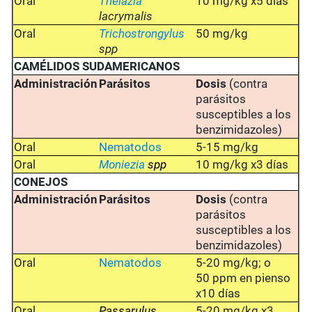
Oral
Thelazia
10 mg/kg x5 días
lacrymalis
Oral
Trichostrongylus
50 mg/kg
spp
CAMÉLIDOS SUDAMERICANOS
Administración
Parásitos
Dosis
(contra
parásitos
susceptibles a los
benzimidazoles)
Oral
Nematodos
5-15 mg/kg
Oral
Moniezia
spp
10 mg/kg x3 días
CONEJOS
Administración
Parásitos
Dosis
(contra
parásitos
susceptibles a los
benzimidazoles)
Oral
Nematodos
5-20 mg/kg; o
50 ppm en pienso
x10 días
Oral
Passarulus
5-20 mg/kg x3