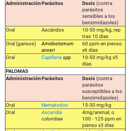
Administración
Parásitos
Dosis
(contra
parásitos
sensibles a los
benzimidazoles)
Oral
Ascáridos
10-50 mg/kg, rep
tras 10 días
Oral (gansos)
Amidostomum
60 ppm en pienso
anseri
x6 días
Oral
Capillaria
spp
10-50 mg/kg x5
días
PALOMAS
Administración
Parásitos
Dosis
(contra
parásitos
susceptibles a los
benzimidazoles)
Oral
Nematodos
15-30 mg/kg
Oral
Ascaridia
4mg/animal; o
columbae
100 - 125 ppm en
pienso x3 días