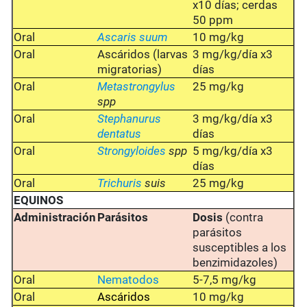
x10 días; cerdas
50 ppm
Oral
Ascaris suum
10 mg/kg
Oral
Ascáridos (larvas
3 mg/kg/día x3
migratorias)
días
Oral
Metastrongylus
25 mg/kg
spp
Oral
Stephanurus
3 mg/kg/día x3
dentatus
días
Oral
Strongyloides
spp
5 mg/kg/día x3
días
Oral
Trichuris
suis
25 mg/kg
EQUINOS
Administración
Parásitos
Dosis
(contra
parásitos
susceptibles a los
benzimidazoles)
Oral
Nematodos
5-7,5 mg/kg
Oral
Ascáridos
10 mg/kg