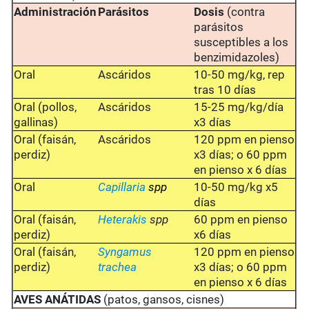
Administración
Parásitos
Dosis
(contra
parásitos
susceptibles a los
benzimidazoles)
Oral
Ascáridos
10-50 mg/kg, rep
tras 10 días
Oral (pollos,
Ascáridos
15-25 mg/kg/día
gallinas)
x3 días
Oral (faisán,
Ascáridos
120 ppm en pienso
perdiz)
x3 días; o 60 ppm
en pienso x 6 días
Oral
Capillaria
spp
10-50 mg/kg x5
días
Oral (faisán,
Heterakis
spp
60 ppm en pienso
perdiz)
x6 días
Oral (faisán,
Syngamus
120 ppm en pienso
perdiz)
trachea
x3 días; o 60 ppm
en pienso x 6 días
AVES ANÁTIDAS
(patos, gansos, cisnes)