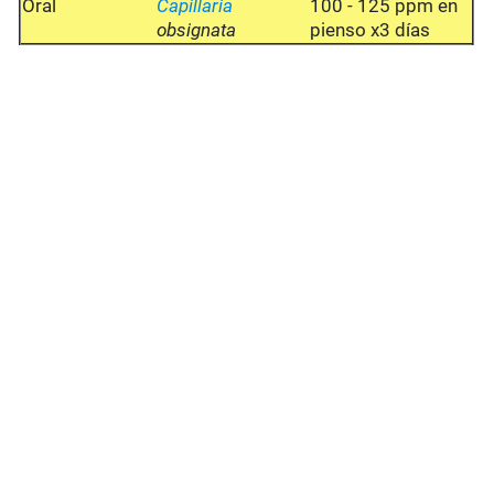
Oral
Capillaria
100 - 125 ppm en
obsignata
pienso x3 días