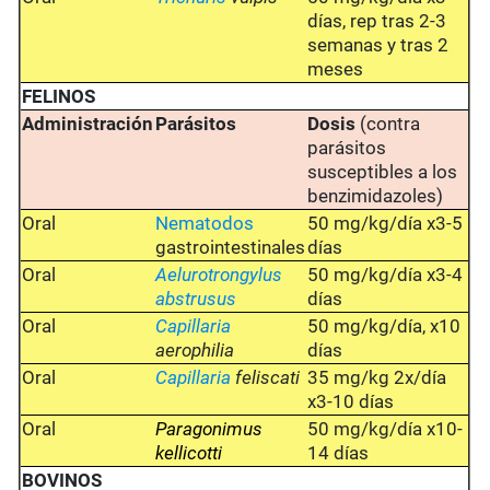
días, rep tras 2-3
semanas y tras 2
meses
FELINOS
Administración
Parásitos
Dosis
(contra
parásitos
susceptibles a los
benzimidazoles)
Oral
Nematodos
50 mg/kg/día x3-5
gastrointestinales
días
Oral
Aelurotrongylus
50 mg/kg/día x3-4
abstrusus
días
Oral
Capillaria
50 mg/kg/día, x10
aerophilia
días
Oral
Capillaria
feliscati
35 mg/kg 2x/día
x3-10 días
Oral
Paragonimus
50 mg/kg/día x10-
kellicotti
14 días
BOVINOS