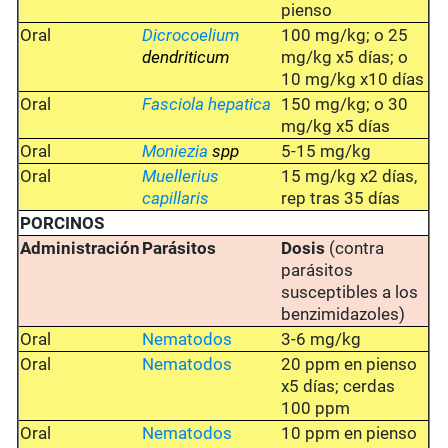
pienso
Oral
Dicrocoelium
100 mg/kg; o 25
dendriticum
mg/kg x5 días; o
10 mg/kg x10 días
Oral
Fasciola hepatica
150 mg/kg; o 30
mg/kg x5 días
Oral
Moniezia
spp
5-15 mg/kg
Oral
Muellerius
15 mg/kg x2 días,
capillaris
rep tras 35 días
PORCINOS
Administración
Parásitos
Dosis
(contra
parásitos
susceptibles a los
benzimidazoles)
Oral
Nematodos
3-6 mg/kg
Oral
Nematodos
20 ppm en pienso
x5 días; cerdas
100 ppm
Oral
Nematodos
10 ppm en pienso