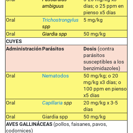
ambiguus
días; o 25 ppm en
pienso x5 días
Oral
Trichostrongylus
5 mg/kg
spp
Oral
Giardia spp
50 mg/kg
CUYES
Administración
Parásitos
Dosis
(contra
parásitos
susceptibles a los
benzimidazoles)
Oral
Nematodos
50 mg/kg; o 20
mg/kg x3 días; o
100 ppm en pienso
x5 días
Oral
Capillaria
spp
20 mg/kg x 3-5
días
Oral
Giardia spp
50 mg/kg
AVES GALLINÁCEAS
(pollos, faisanes, pavos,
codornices)