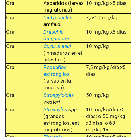
Oral
Ascáridos
(larvas
10 mg/kg x5 días
migratorias)
Oral
Dictyocaulus
7,5-10 mg/kg
arnfieldi
Oral
Draschia
10 mg/kg x5 días
megastoma
Oral
Oxyuris equi
10 mg/kg
(inmaduros en el
intestino)
Oral
Pequeños
7,5 mg/kg/día x5
estróngilos
días
(larvas en la
mucosa)
Oral
Strongyloides
50 mg/kg
westeri
Oral
Strongylus
spp
10 mg/kg/día x5
(grandes
días; o 50 mg/kg
estróngilos, est.
x3 días; o 60
migratorios)
mg/kg 1x