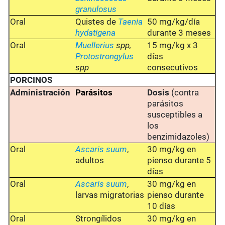
granulosus
Oral
Quistes de
Taenia
50 mg/kg/día
hydatigena
durante 3 meses
Oral
Muellerius
spp,
15 mg/kg x 3
Protostrongylus
días
spp
consecutivos
PORCINOS
Administración
Parásitos
Dosis
(contra
parásitos
susceptibles a
los
benzimidazoles)
Oral
Ascaris suum
,
30 mg/kg en
adultos
pienso durante 5
días
Oral
Ascaris suum
,
30 mg/kg en
larvas migratorias
pienso durante
10 días
Oral
Strongílidos
30 mg/kg en