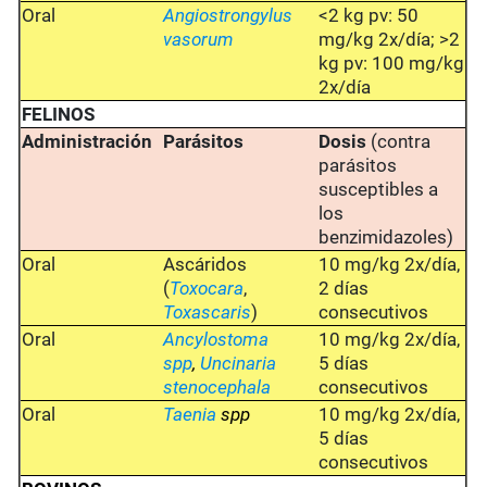
Oral
Angiostrongylus
<2 kg pv: 50
vasorum
mg/kg 2x/día; >2
kg pv: 100 mg/kg
2x/día
FELINOS
Administración
Parásitos
Dosis
(contra
parásitos
susceptibles a
los
benzimidazoles)
Oral
Ascáridos
10 mg/kg 2x/día,
(
Toxocara
,
2 días
Toxascaris
)
consecutivos
Oral
Ancylostoma
10 mg/kg 2x/día,
spp
,
Uncinaria
5 días
stenocephala
consecutivos
Oral
Taenia
spp
10 mg/kg 2x/día,
5 días
consecutivos