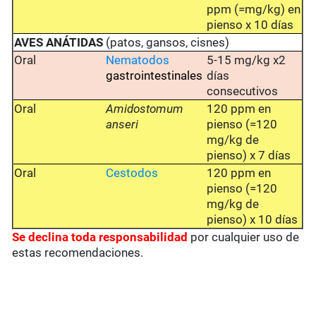
ppm (=mg/kg) en
pienso x 10 días
AVES ANÁTIDAS
(patos, gansos, cisnes)
Oral
Nematodos
5-15 mg/kg x2
gastrointestinales
días
consecutivos
Oral
Amidostomum
120 ppm en
anseri
pienso (=120
mg/kg de
pienso) x 7 días
Oral
Cestodos
120 ppm en
pienso (=120
mg/kg de
pienso) x 10 días
Se
declina toda responsabilidad
por cualquier uso de
estas recomendaciones.