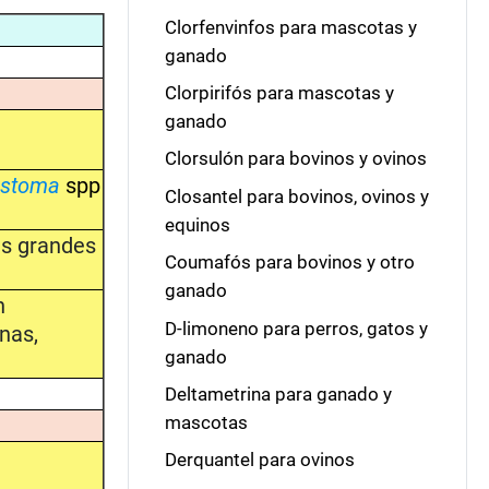
Clorfenvinfos para mascotas y
ganado
Clorpirifós para mascotas y
ganado
Clorsulón para bovinos y ovinos
ostoma
spp
Closantel para bovinos, ovinos y
equinos
zas grandes
Coumafós para bovinos y otro
ganado
n
D-limoneno para perros, gatos y
nas,
ganado
Deltametrina para ganado y
mascotas
Derquantel para ovinos