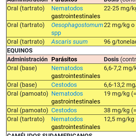
Oral (tartrato)
Nematodos
22-25 mg/k
gastrointestinales
Oral (tartrato)
Oesophagostomum
22 mg/kg o 
spp
Oral (tartrato)
Ascaris suum
96 g/tonela
EQUINOS
Administración
Parásitos
Dosis
(contr
Oral (base)
Nematodos
6,6-7,2 mg/
gastrointestinales
Oral (base)
Cestodos
6,6-13,2 mg
Oral (pamoato)
Nematodos
19 mg/kg (=
gastrointestinales
Oral (pamoato)
Cestodos
38 mg/kg (=
Oral (tartrato)
Nematodos
12,5 mg/kg 
gastrointestinales
CAMÉLIDOS SUDAMERICANOS