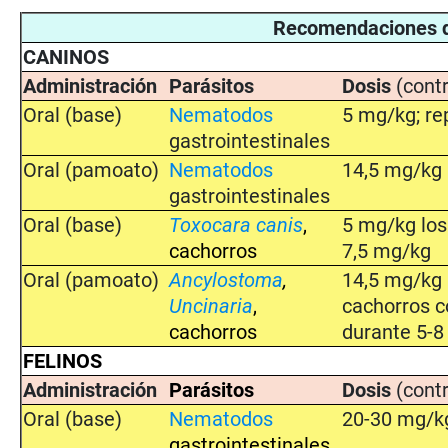
Recomendaciones de
CANINOS
Administración
Parásitos
Dosis
(contr
Oral (base)
Nematodos
5 mg/kg; re
gastrointestinales
Oral (pamoato)
Nematodos
14,5 mg/kg 
gastrointestinales
Oral (base)
Toxocara canis
,
5 mg/kg los 
ca
chorros
7,5 mg/kg
Oral (pamoato)
Ancylostoma
,
14,5 mg/kg 
Uncinaria
,
cachorros c
cachorros
durante 5-
FELINOS
Administración
Parásitos
Dosis
(contr
Oral (base)
Nematodos
20-30 mg/kg
gastrointestinales