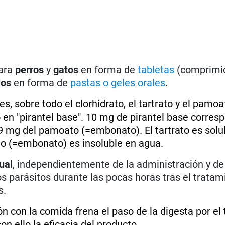
para
perros
y
gatos
en forma de
tabletas
(comprimi
los
en forma de
pastas o geles orales
.
, sobre todo el clorhidrato, el tartrato y el pamoa
en "pirantel base". 10 mg de pirantel base corres
 29 mg del pamoato (=embonato). El tartrato es solu
to (=embonato) es insoluble en agua.
dua
l, independientemente de la administración y de 
los parásitos durante las pocas horas tras el tratam
s.
 con la comida frena el paso de la digesta por el 
on ello la eficacia del producto.