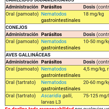
Administración
Parásitos
Dosis
(contr
Oral (pamoato)
Nematodos
18 mg/kg
gastrointestinales
CONEJOS
Administración
Parásitos
Dosis
(contr
Oral (pamoato)
Nematodos
10-50 mg/k
gastrointestinales
AVES GALLINÁCEAS
Administración
Parásitos
Dosis
(contr
Oral (pamoato)
Nematodos
4,5 mg/kg, r
gastrointestinales
Oral (tartrato)
Nematodos
20-60 mg/k
gastrointestinales
Oral (tartrato)
Ascaridia
galli
,
75-125 mg/
larvas L3
Se
declina toda responsabilidad
por cualquier 