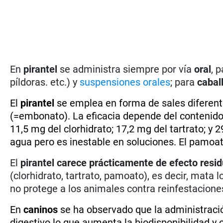
En
pirantel
se administra siempre por vía
oral
, 
píldoras. etc.) y
suspensiones orales
; para
cabal
El
pirantel
se emplea en forma de sales diferentes
(=embonato). La eficacia depende del contenido 
11,5 mg del clorhidrato; 17,2 mg del tartrato; y
agua pero es inestable en soluciones. El pamoa
El
pirantel
carece prácticamente de
efecto resi
(clorhidrato, tartrato, pamoato), es decir, mata 
no protege a los animales contra reinfestacione
En
caninos
se ha observado que la administración
digestivo lo que aumenta la biodisponibilidad y c