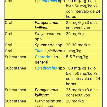
Oral
Opisthorchis
spp
100 mg/kg 1x; o
bien 50 mg/kg x2
con intervalo de 24
horas
Oral
Paragonimus
25 mg/kg x3 días
kellicotti
consecutivos
Oral
Platynosomum
20 mg/kg
spp
Oral
Spirometra
spp
20-30 mg/kg
Oral
Taenia
pisiformis
1 mg/kg
Subcutánea
Cestodos
en
5-5.7 mg/kg
general
Subcutánea
Opisthorchis
spp
100 mg/kg 1x; o
bien 50 mg/kg x2
con intervalo de 24
horas
Subcutánea
Paragonimus
25 mg/kg x3 días
kellicotti
consecutivos
Subcutánea
Platynosomum
20 mg/kg
concinnum