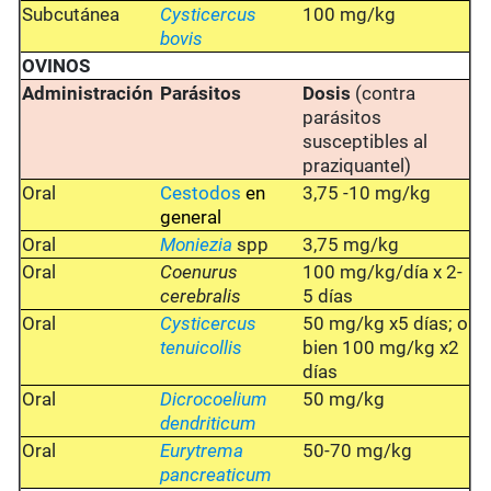
Subcutánea
Cysticercus
100 mg/kg
bovis
OVINOS
Administración
Parásitos
Dosis
(contra
parásitos
susceptibles al
praziquantel)
Oral
Cestodos
en
3,75 -10 mg/kg
general
Oral
Moniezia
spp
3,75 mg/kg
Oral
Coenurus
100 mg/kg/día x 2-
cerebralis
5 días
Oral
Cysticercus
50 mg/kg x5 días; o
tenuicollis
bien 100 mg/kg x2
días
Oral
Dicrocoelium
50 mg/kg
dendriticum
Oral
Eurytrema
50-70 mg/kg
pancreaticum