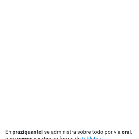
En
praziquantel
se administra sobre todo por vía
oral
,
para
perros
y
gatos
en forma de
tabletas