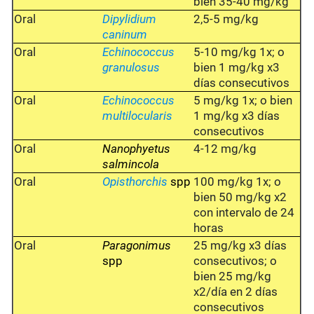
bien 35-40 mg/kg
Oral
Dipylidium
2,5-5 mg/kg
caninum
Oral
Echinococcus
5-10 mg/kg 1x; o
granulosus
bien 1 mg/kg x3
días consecutivos
Oral
Echinococcus
5 mg/kg 1x; o bien
multilocularis
1 mg/kg x3 días
consecutivos
Oral
Nanophyetus
4-12 mg/kg
salmincola
Oral
Opisthorchis
spp
100 mg/kg 1x; o
bien 50 mg/kg x2
con intervalo de 24
horas
Oral
Paragonimus
25 mg/kg x3 días
spp
consecutivos; o
bien 25 mg/kg
x2/día en 2 días
consecutivos