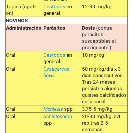
Tópica (spot-
Cestodos
en
12-30 mg/kg
on)
general
BOVINOS
Administración
Parásitos
Dosis
(contra
parásitos
susceptibles al
praziquantel)
Oral
Cestodos
en
10 mg/kg
general
Oral
Cysticercus
50 mg/kg/día x 3
bovis
días consecutivos.
Tras 24 meses
persisten algunos
quistes calcificados
en la canal
Oral
Moniezia
spp
3,75-5 mg/kg
Oral
Schistosoma
20-30 mg/kg, evt.
spp
rep tras 2-5
semanas