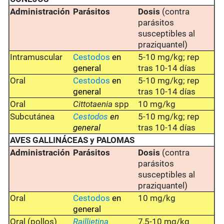
Administración
Parásitos
Dosis
(contra
parásitos
susceptibles al
praziquantel)
Intramuscular
Cestodos
en
5-10 mg/kg; rep
general
tras 10-14 días
Oral
Cestodos
en
5-10 mg/kg; rep
general
tras 10-14 días
Oral
Cittotaenia
spp
10 mg/kg
Subcutánea
Cestodos
en
5-10 mg/kg; rep
general
tras 10-14 días
AVES GALLINÁCEAS y PALOMAS
Administración
Parásitos
Dosis
(contra
parásitos
susceptibles al
praziquantel)
Oral
Cestodos
en
10 mg/kg
general
Oral (pollos)
Raillietina
7,5-10 mg/kg