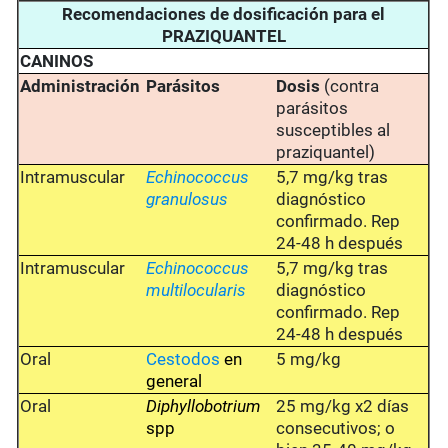
Recomendaciones de dosificación para el
PRAZIQUANTEL
CANINOS
Administración
Parásitos
Dosis
(contra
parásitos
susceptibles al
praziquantel)
Intramuscular
Echinococcus
5,7 mg/kg tras
granulosus
diagnóstico
confirmado. Rep
24-48 h después
Intramuscular
Echinococcus
5,7 mg/kg tras
multilocularis
diagnóstico
confirmado. Rep
24-48 h después
Oral
Cestodos
en
5 mg/kg
general
Oral
Diphyllobotrium
25 mg/kg x2 días
spp
consecutivos; o