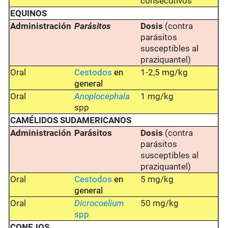
consecutivos
EQUINOS
Administración
Parásitos
Dosis
(contra
parásitos
susceptibles al
praziquantel)
Oral
Cestodos
en
1-2,5 mg/kg
general
Oral
Anoplocephala
1 mg/kg
spp
CAMÉLIDOS SUDAMERICANOS
Administración
Parásitos
Dosis
(contra
parásitos
susceptibles al
praziquantel)
Oral
Cestodos
en
5 mg/kg
general
Oral
Dicrocoelium
50 mg/kg
spp
CONEJOS