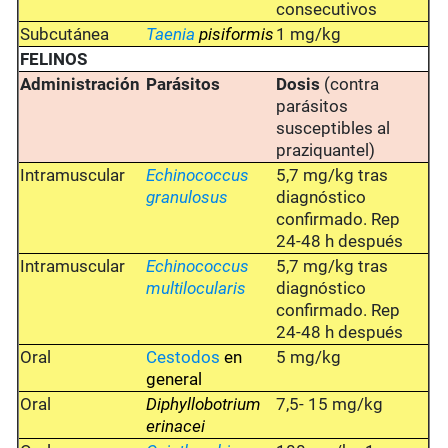
consecutivos
Subcutánea
Taenia
pisiformis
1 mg/kg
FELINOS
Administración
Parásitos
Dosis
(contra
parásitos
susceptibles al
praziquantel)
Intramuscular
Echinococcus
5,7 mg/kg tras
granulosus
diagnóstico
confirmado. Rep
24-48 h después
Intramuscular
Echinococcus
5,7 mg/kg tras
multilocularis
diagnóstico
confirmado. Rep
24-48 h después
Oral
Cestodos
en
5 mg/kg
general
Oral
Diphyllobotrium
7,5- 15 mg/kg
erinacei