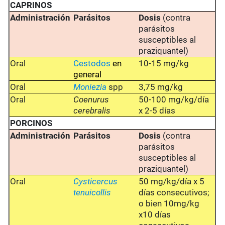
CAPRINOS
Administración
Parásitos
Dosis
(contra
parásitos
susceptibles al
praziquantel)
Oral
Cestodos
en
10-15 mg/kg
general
Oral
Moniezia
spp
3,75 mg/kg
Oral
Coenurus
50-100 mg/kg/día
cerebralis
x 2-5 días
PORCINOS
Administración
Parásitos
Dosis
(contra
parásitos
susceptibles al
praziquantel)
Oral
Cysticercus
50 mg/kg/día x 5
tenuicollis
días consecutivos;
o bien 10mg/kg
x10 días