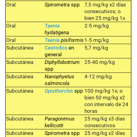
Oral
Spirometra
spp
7,5 mg/kg x2 días
consecutivos; o
bien 25 mg/kg 1x
Oral
Taenia
2-5 mg/kg
hydatigena
Oral
Taenia
pisiformis
1-5 mg/kg
Subcutánea
Cestodos
en
5,7 mg/kg
general
Subcutánea
Diphyllobotrium
25-40 mg/kg
spp
Subcutánea
Nanophyetus
4-12 mg/kg
salmincola
Subcutánea
Opisthorchis
spp
100 mg/kg 1x; o
bien 50 mg/kg x2
con intervalo de 24
horas
Subcutánea
Paragonimus
25 mg/kg x3 días
kellicotti
consecutivos
Subcutánea
Spirometra
spp
25 mg/kg x2 días