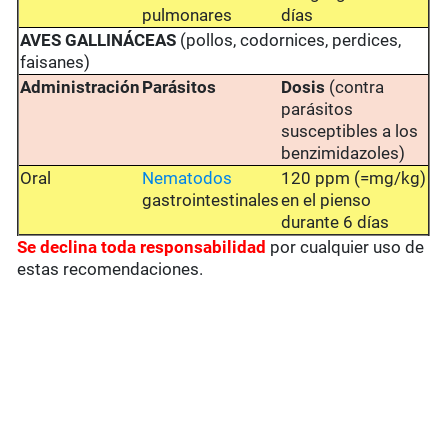
pulmonares
días
AVES GALLINÁCEAS
(pollos, codornices, perdices,
faisanes)
Administración
Parásitos
Dosis
(contra
parásitos
susceptibles a los
benzimidazoles)
Oral
Nematodos
120 ppm (=mg/kg)
gastrointestinales
en el pienso
durante 6 días
Se
declina toda responsabilidad
por cualquier uso de
estas recomendaciones.