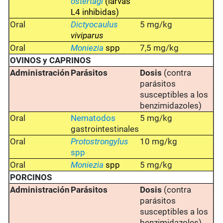
ostertagi
(larvas
L4 inhibidas)
Oral
Dictyocaulus
5 mg/kg
viviparus
Oral
Moniezia
spp
7,5 mg/kg
OVINOS y CAPRINOS
Administración
Parásitos
Dosis
(contra
parásitos
susceptibles a los
benzimidazoles)
Oral
Nematodos
5 mg/kg
gastrointestinales
Oral
Protostrongylus
10 mg/kg
spp
Oral
Moniezia
spp
5 mg/kg
PORCINOS
Administración
Parásitos
Dosis
(contra
parásitos
susceptibles a los
benzimidazoles)