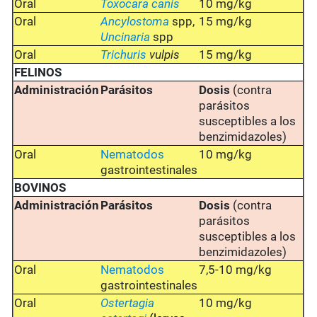
Oral
Toxocara canis
10 mg/kg
Oral
Ancylostoma
spp,
15 mg/kg
Uncinaria
spp
Oral
Trichuris
vulpis
15 mg/kg
FELINOS
Administración
Parásitos
Dosis
(contra
parásitos
susceptibles a los
benzimidazoles)
Oral
Nematodos
10 mg/kg
gastrointestinales
BOVINOS
Administración
Parásitos
Dosis
(contra
parásitos
susceptibles a los
benzimidazoles)
Oral
Nematodos
7,5-10 mg/kg
gastrointestinales
Oral
Ostertagia
10 mg/kg