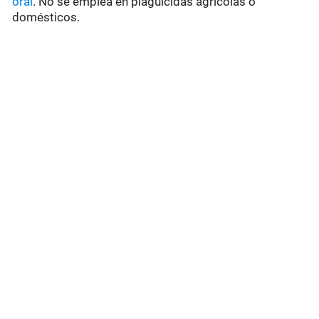
oral
. No se emplea en plaguicidas agrícolas o
domésticos.