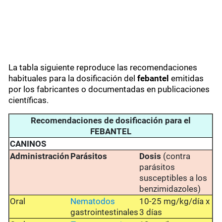
La tabla siguiente reproduce las recomendaciones
habituales para la dosificación del
febantel
emitidas
por los fabricantes o documentadas en publicaciones
científicas.
Recomendaciones de dosificación para el
FEBANTEL
CANINOS
Administración
Parásitos
Dosis
(contra
parásitos
susceptibles a los
benzimidazoles)
Oral
Nematodos
10-25 mg/kg/día x
gastrointestinales
3 días